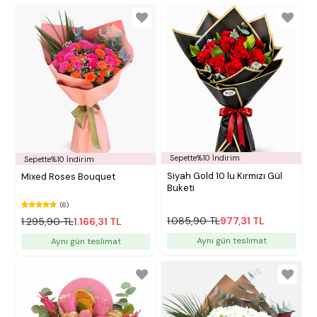
Sepette%10 İndirim
Sepette%10 İndirim
Siyah Gold 10 lu Kırmızı Gül
Mixed Roses Bouquet
Buketi
(6)
1.085,90 TL
977,31 TL
1.295,90 TL
1.166,31 TL
Aynı gün teslimat
Aynı gün teslimat