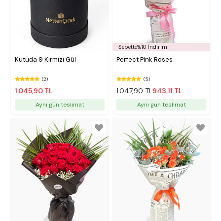
Sepette%10 İndirim
Kutuda 9 Kırmızı Gül
Perfect Pink Roses
(2)
(5)
1.045,90 TL
1.047,90 TL
943,11 TL
Aynı gün teslimat
Aynı gün teslimat