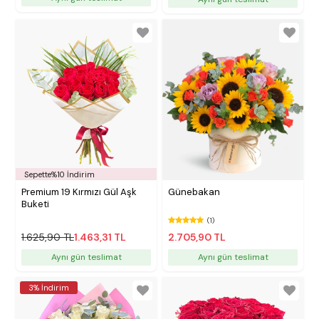
Sepette%10 İndirim
Premium 19 Kırmızı Gül Aşk
Günebakan
Buketi
(1)
1.625,90 TL
1.463,31 TL
2.705,90 TL
Aynı gün teslimat
Aynı gün teslimat
3% İndirim