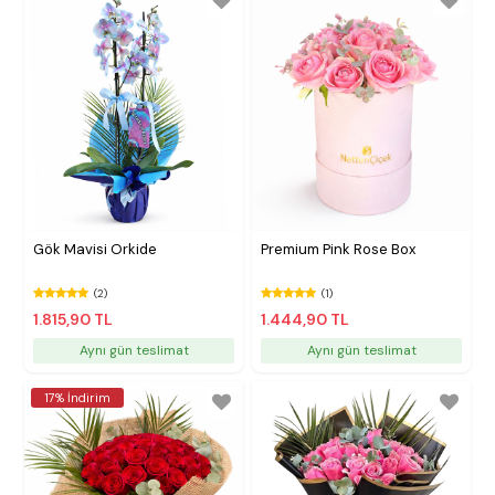
Gök Mavisi Orkide
Premium Pink Rose Box
(2)
(1)
1.815,90 TL
1.444,90 TL
Aynı gün teslimat
Aynı gün teslimat
17% İndirim