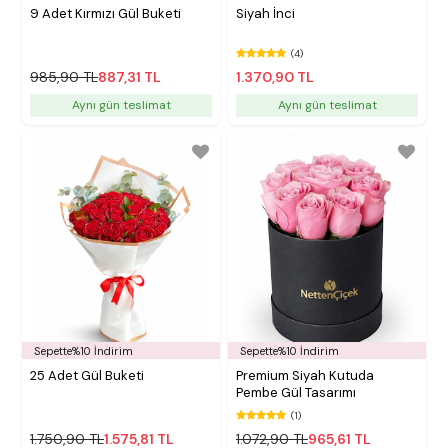
9 Adet Kırmızı Gül Buketi
Siyah İnci
(4)
985,90 TL
887,31 TL
1.370,90 TL
Aynı gün teslimat
Aynı gün teslimat
Sepette%10 İndirim
Sepette%10 İndirim
25 Adet Gül Buketi
Premium Siyah Kutuda
Pembe Gül Tasarımı
(1)
1.750,90 TL
1.575,81 TL
1.072,90 TL
965,61 TL