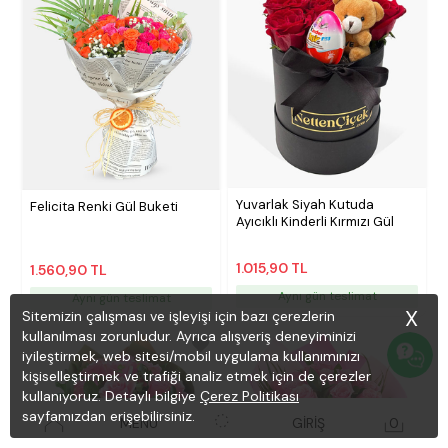
Yuvarlak Siyah Kutuda
Felicita Renki Gül Buketi
Ayıcıklı Kinderli Kırmızı Gül
1.015,90 TL
1.560,90 TL
Aynı gün teslimat
Aynı gün teslimat
X
Sitemizin çalışması ve işleyişi için bazı çerezlerin
kullanılması zorunludur. Ayrıca alışveriş deneyiminizi
iyileştirmek, web sitesi/mobil uygulama kullanımınızı
kişiselleştirmek ve trafiği analiz etmek için de çerezler
kullanıyoruz. Detaylı bilgiye
Çerez Politikası
sayfamızdan erişebilirsiniz.
MENÜ
GİRİŞ
0