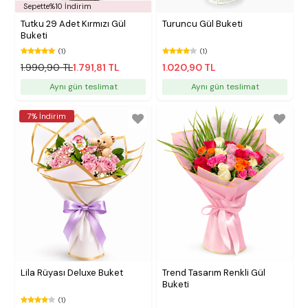
Sepette%10 İndirim
Tutku 29 Adet Kırmızı Gül
Turuncu Gül Buketi
Buketi
(1)
(1)
1.990,90 TL
1.791,81 TL
1.020,90 TL
Aynı gün teslimat
Aynı gün teslimat
7% İndirim
Lila Rüyası Deluxe Buket
Trend Tasarım Renkli Gül
Buketi
(1)