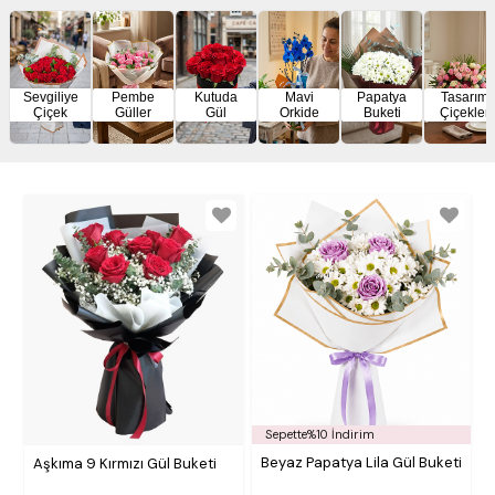
Sevgiliye
Pembe
Kutuda
Mavi
Papatya
Tasarım
Çiçek
Güller
Gül
Orkide
Buketi
Çiçekler
Sepette%10 İndirim
Beyaz Papatya Lila Gül Buketi
Aşkıma 9 Kırmızı Gül Buketi