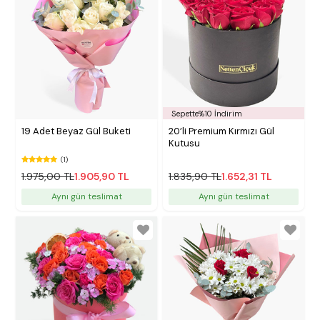
Sepette%10 İndirim
19 Adet Beyaz Gül Buketi
20’li Premium Kırmızı Gül
Kutusu
(1)
1.975,00 TL
1.905,90 TL
1.835,90 TL
1.652,31 TL
Aynı gün teslimat
Aynı gün teslimat