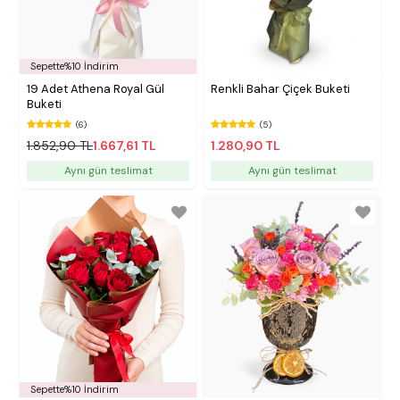
Sepette%10 İndirim
19 Adet Athena Royal Gül
Renkli Bahar Çiçek Buketi
Buketi
(6)
(5)
1.852,90 TL
1.667,61 TL
1.280,90 TL
Aynı gün teslimat
Aynı gün teslimat
Sepette%10 İndirim