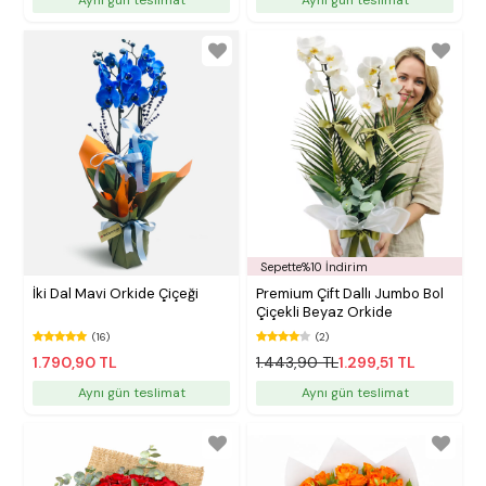
Sepette%10 İndirim
İki Dal Mavi Orkide Çiçeği
Premium Çift Dallı Jumbo Bol
Çiçekli Beyaz Orkide
(16)
(2)
1.790,90 TL
1.443,90 TL
1.299,51 TL
Aynı gün teslimat
Aynı gün teslimat