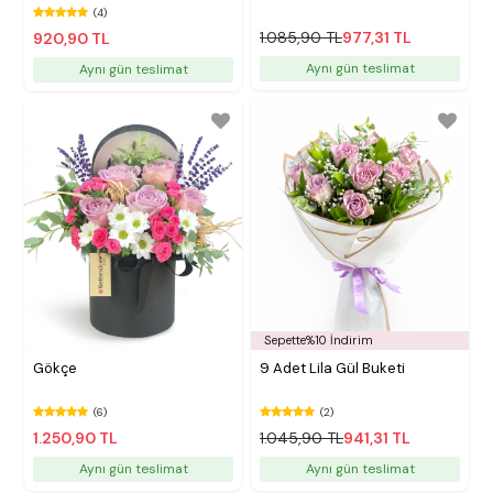
(4)
1.085,90 TL
977,31 TL
920,90 TL
Aynı gün teslimat
Aynı gün teslimat
Sepette%10 İndirim
Gökçe
9 Adet Lila Gül Buketi
(6)
(2)
1.250,90 TL
1.045,90 TL
941,31 TL
Aynı gün teslimat
Aynı gün teslimat