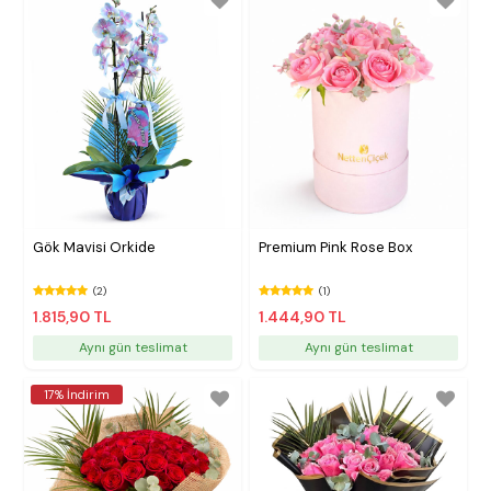
Gök Mavisi Orkide
Premium Pink Rose Box
(2)
(1)
1.815,90 TL
1.444,90 TL
Aynı gün teslimat
Aynı gün teslimat
17% İndirim