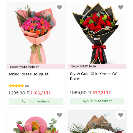
Sepette%10 İndirim
Sepette%10 İndirim
Siyah Gold 10 lu Kırmızı Gül
Mixed Roses Bouquet
Buketi
(6)
1.085,90 TL
977,31 TL
1.295,90 TL
1.166,31 TL
Aynı gün teslimat
Aynı gün teslimat