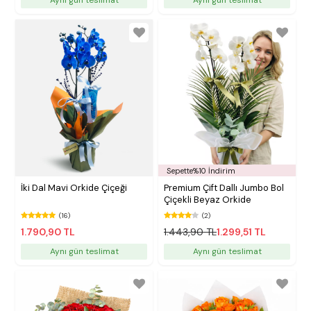
Sepette%10 İndirim
İki Dal Mavi Orkide Çiçeği
Premium Çift Dallı Jumbo Bol
Çiçekli Beyaz Orkide
(16)
(2)
1.790,90 TL
1.443,90 TL
1.299,51 TL
Aynı gün teslimat
Aynı gün teslimat