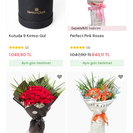
Sepette%10 İndirim
Kutuda 9 Kırmızı Gül
Perfect Pink Roses
(2)
(5)
1.045,90 TL
1.047,90 TL
943,11 TL
Aynı gün teslimat
Aynı gün teslimat