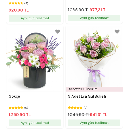
(4)
1.085,90 TL
977,31 TL
920,90 TL
Aynı gün teslimat
Aynı gün teslimat
Sepette%10 İndirim
Gökçe
9 Adet Lila Gül Buketi
(6)
(2)
1.250,90 TL
1.045,90 TL
941,31 TL
Aynı gün teslimat
Aynı gün teslimat