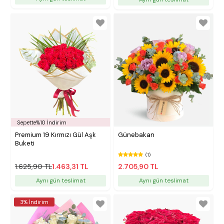
Sepette%10 İndirim
Premium 19 Kırmızı Gül Aşk
Günebakan
Buketi
(1)
1.625,90 TL
1.463,31 TL
2.705,90 TL
Aynı gün teslimat
Aynı gün teslimat
3% İndirim