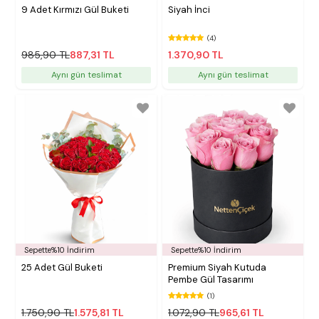
9 Adet Kırmızı Gül Buketi
Siyah İnci
(4)
985,90 TL
887,31 TL
1.370,90 TL
Aynı gün teslimat
Aynı gün teslimat
Sepette%10 İndirim
Sepette%10 İndirim
25 Adet Gül Buketi
Premium Siyah Kutuda
Pembe Gül Tasarımı
(1)
1.750,90 TL
1.575,81 TL
1.072,90 TL
965,61 TL