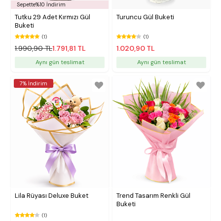
Sepette%10 İndirim
Tutku 29 Adet Kırmızı Gül
Turuncu Gül Buketi
Buketi
(1)
(1)
1.990,90 TL
1.791,81 TL
1.020,90 TL
Aynı gün teslimat
Aynı gün teslimat
7% İndirim
Lila Rüyası Deluxe Buket
Trend Tasarım Renkli Gül
Buketi
(1)