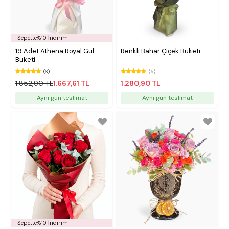
Sepette%10 İndirim
19 Adet Athena Royal Gül
Renkli Bahar Çiçek Buketi
Buketi
(6)
(5)
1.852,90 TL
1.667,61 TL
1.280,90 TL
Aynı gün teslimat
Aynı gün teslimat
Sepette%10 İndirim