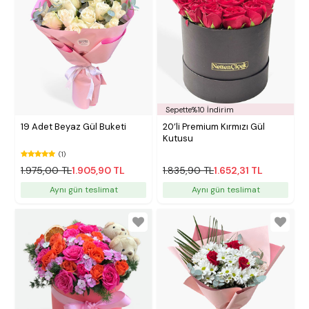
Sepette%10 İndirim
19 Adet Beyaz Gül Buketi
20’li Premium Kırmızı Gül
Kutusu
(1)
1.975,00 TL
1.905,90 TL
1.835,90 TL
1.652,31 TL
Aynı gün teslimat
Aynı gün teslimat