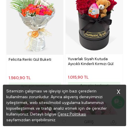
Yuvarlak Siyah Kutuda
Felicita Renki Gül Buketi
Ayıcıklı Kinderli Kırmızı Gül
1.015,90 TL
1.560,90 TL
Aynı gün teslimat
Aynı gün teslimat
X
Sitemizin çalışması ve işleyişi için bazı çerezlerin
kullanılması zorunludur. Ayrıca alışveriş deneyiminizi
iyileştirmek, web sitesi/mobil uygulama kullanımınızı
kişiselleştirmek ve trafiği analiz etmek için de çerezler
kullanıyoruz. Detaylı bilgiye
Çerez Politikası
sayfamızdan erişebilirsiniz.
MENÜ
GİRİŞ
0