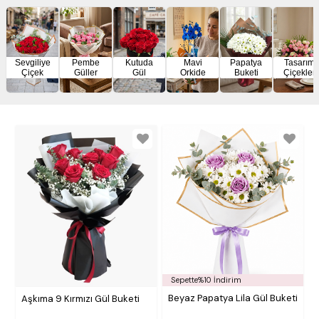
Sevgiliye
Pembe
Kutuda
Mavi
Papatya
Tasarım
Çiçek
Güller
Gül
Orkide
Buketi
Çiçekler
Sepette%10 İndirim
Beyaz Papatya Lila Gül Buketi
Aşkıma 9 Kırmızı Gül Buketi