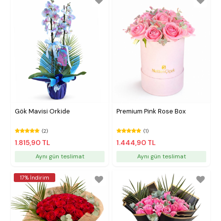
Gök Mavisi Orkide
Premium Pink Rose Box
(2)
(1)
1.815,90 TL
1.444,90 TL
Aynı gün teslimat
Aynı gün teslimat
17% İndirim