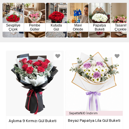
Sevgiliye
Pembe
Kutuda
Mavi
Papatya
Tasarım
Çiçek
Güller
Gül
Orkide
Buketi
Çiçekler
Sepette%10 İndirim
Beyaz Papatya Lila Gül Buketi
Aşkıma 9 Kırmızı Gül Buketi