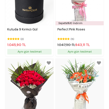
Sepette%10 İndirim
Kutuda 9 Kırmızı Gül
Perfect Pink Roses
(2)
(5)
1.045,90 TL
1.047,90 TL
943,11 TL
Aynı gün teslimat
Aynı gün teslimat