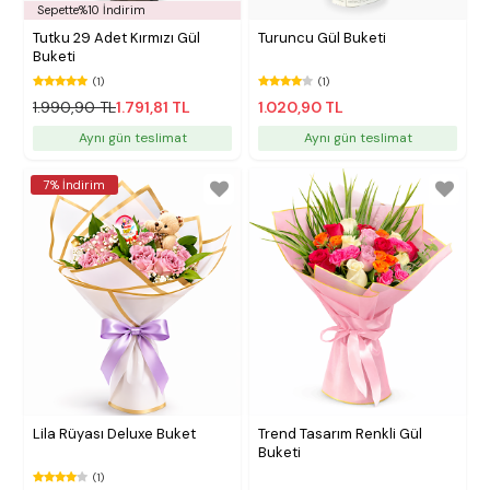
Sepette%10 İndirim
Tutku 29 Adet Kırmızı Gül
Turuncu Gül Buketi
Buketi
(1)
(1)
1.990,90 TL
1.791,81 TL
1.020,90 TL
Aynı gün teslimat
Aynı gün teslimat
7% İndirim
Lila Rüyası Deluxe Buket
Trend Tasarım Renkli Gül
Buketi
(1)