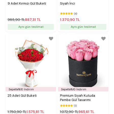
9 Adet Kırmızı Gül Buketi
Siyah İnci
(4)
985,90 TL
887,31 TL
1.370,90 TL
Aynı gün teslimat
Aynı gün teslimat
Sepette%10 İndirim
Sepette%10 İndirim
25 Adet Gül Buketi
Premium Siyah Kutuda
Pembe Gül Tasarımı
(1)
1.750,90 TL
1.575,81 TL
1.072,90 TL
965,61 TL