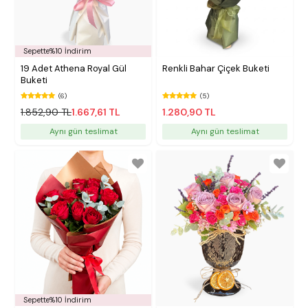
Sepette%10 İndirim
19 Adet Athena Royal Gül
Renkli Bahar Çiçek Buketi
Buketi
(6)
(5)
1.852,90 TL
1.667,61 TL
1.280,90 TL
Aynı gün teslimat
Aynı gün teslimat
Sepette%10 İndirim