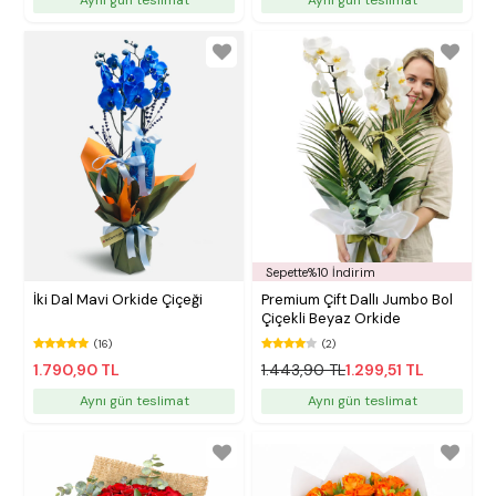
Sepette%10 İndirim
İki Dal Mavi Orkide Çiçeği
Premium Çift Dallı Jumbo Bol
Çiçekli Beyaz Orkide
(16)
(2)
1.790,90 TL
1.443,90 TL
1.299,51 TL
Aynı gün teslimat
Aynı gün teslimat