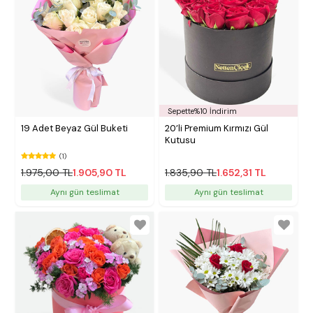
Sepette%10 İndirim
19 Adet Beyaz Gül Buketi
20’li Premium Kırmızı Gül
Kutusu
(1)
1.975,00 TL
1.905,90 TL
1.835,90 TL
1.652,31 TL
Aynı gün teslimat
Aynı gün teslimat