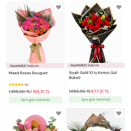
Sepette%10 İndirim
Sepette%10 İndirim
Siyah Gold 10 lu Kırmızı Gül
Mixed Roses Bouquet
Buketi
(6)
1.085,90 TL
977,31 TL
1.295,90 TL
1.166,31 TL
Aynı gün teslimat
Aynı gün teslimat