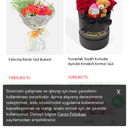
Yuvarlak Siyah Kutuda
Felicita Renki Gül Buketi
Ayıcıklı Kinderli Kırmızı Gül
1.015,90 TL
1.560,90 TL
Aynı gün teslimat
Aynı gün teslimat
X
Sitemizin çalışması ve işleyişi için bazı çerezlerin
kullanılması zorunludur. Ayrıca alışveriş deneyiminizi
iyileştirmek, web sitesi/mobil uygulama kullanımınızı
kişiselleştirmek ve trafiği analiz etmek için de çerezler
kullanıyoruz. Detaylı bilgiye
Çerez Politikası
sayfamızdan erişebilirsiniz.
MENÜ
GİRİŞ
0