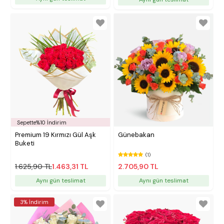
Sepette%10 İndirim
Premium 19 Kırmızı Gül Aşk
Günebakan
Buketi
(1)
1.625,90 TL
1.463,31 TL
2.705,90 TL
Aynı gün teslimat
Aynı gün teslimat
3% İndirim