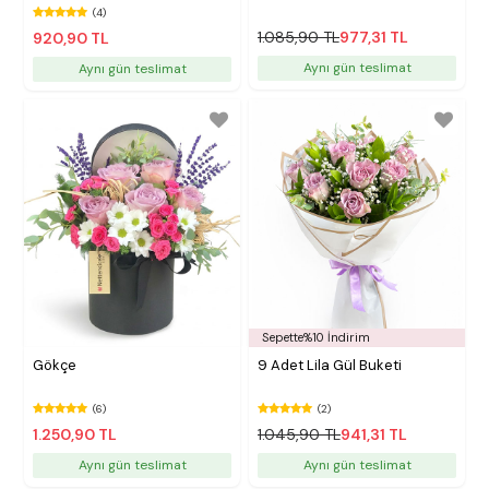
(4)
1.085,90 TL
977,31 TL
920,90 TL
Aynı gün teslimat
Aynı gün teslimat
Sepette%10 İndirim
Gökçe
9 Adet Lila Gül Buketi
(6)
(2)
1.250,90 TL
1.045,90 TL
941,31 TL
Aynı gün teslimat
Aynı gün teslimat