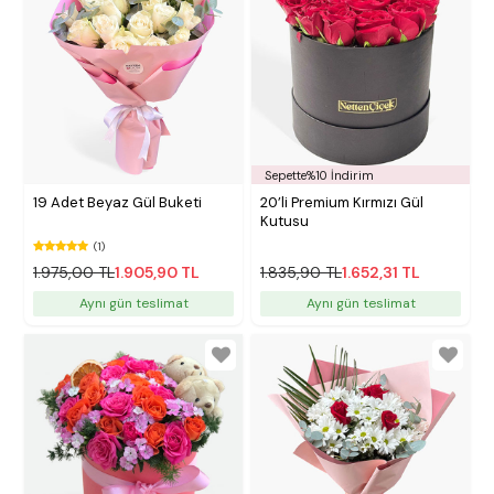
Sepette%10 İndirim
19 Adet Beyaz Gül Buketi
20’li Premium Kırmızı Gül
Kutusu
(1)
1.975,00 TL
1.905,90 TL
1.835,90 TL
1.652,31 TL
Aynı gün teslimat
Aynı gün teslimat