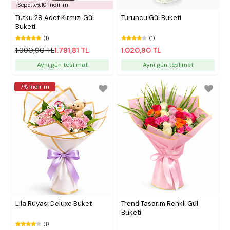
Sepette%10 İndirim
Tutku 29 Adet Kırmızı Gül
Turuncu Gül Buketi
Buketi
(1)
(1)
1.990,90 TL
1.791,81 TL
1.020,90 TL
Aynı gün teslimat
Aynı gün teslimat
7% İndirim
Lila Rüyası Deluxe Buket
Trend Tasarım Renkli Gül
Buketi
(1)