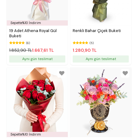
Sepette%10 İndirim
19 Adet Athena Royal Gül
Renkli Bahar Çiçek Buketi
Buketi
(6)
(5)
1.852,90 TL
1.667,61 TL
1.280,90 TL
Aynı gün teslimat
Aynı gün teslimat
Sepette%10 İndirim