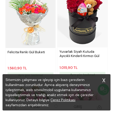
Yuvarlak Siyah Kutuda
Felicita Renki Gül Buketi
Ayıcıklı Kinderli Kırmızı Gül
1.015,90 TL
1.560,90 TL
Aynı gün teslimat
Aynı gün teslimat
X
Sitemizin çalışması ve işleyişi için bazı çerezlerin
kullanılması zorunludur. Ayrıca alışveriş deneyiminizi
iyileştirmek, web sitesi/mobil uygulama kullanımınızı
kişiselleştirmek ve trafiği analiz etmek için de çerezler
kullanıyoruz. Detaylı bilgiye
Çerez Politikası
sayfamızdan erişebilirsiniz.
MENÜ
GİRİŞ
0