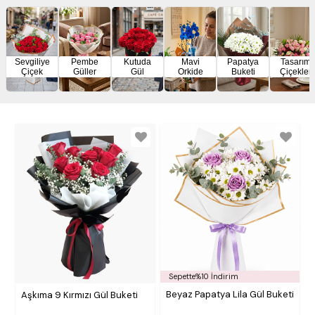
Sevgiliye
Pembe
Kutuda
Mavi
Papatya
Tasarım
Çiçek
Güller
Gül
Orkide
Buketi
Çiçekler
Sepette%10 İndirim
Beyaz Papatya Lila Gül Buketi
Aşkıma 9 Kırmızı Gül Buketi