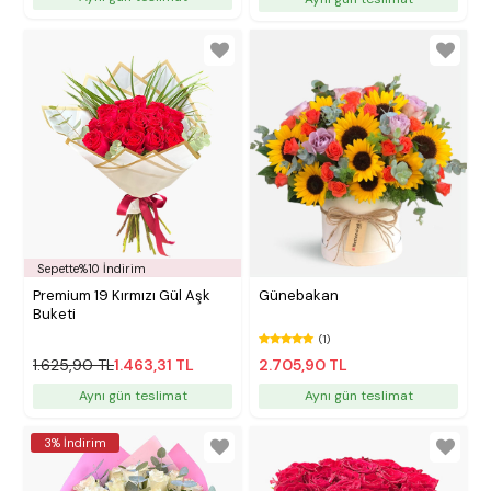
Sepette%10 İndirim
Premium 19 Kırmızı Gül Aşk
Günebakan
Buketi
(1)
1.625,90 TL
1.463,31 TL
2.705,90 TL
Aynı gün teslimat
Aynı gün teslimat
3% İndirim