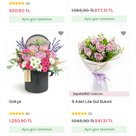
(4)
1.085,90 TL
977,31 TL
920,90 TL
Aynı gün teslimat
Aynı gün teslimat
Sepette%10 İndirim
Gökçe
9 Adet Lila Gül Buketi
(6)
(2)
1.250,90 TL
1.045,90 TL
941,31 TL
Aynı gün teslimat
Aynı gün teslimat