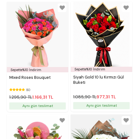
Sepette%10 İndirim
Sepette%10 İndirim
Siyah Gold 10 lu Kırmızı Gül
Mixed Roses Bouquet
Buketi
(6)
1.085,90 TL
977,31 TL
1.295,90 TL
1.166,31 TL
Aynı gün teslimat
Aynı gün teslimat