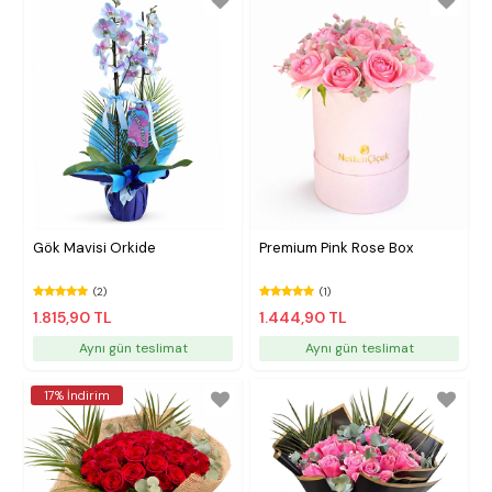
Gök Mavisi Orkide
Premium Pink Rose Box
(2)
(1)
1.815,90 TL
1.444,90 TL
Aynı gün teslimat
Aynı gün teslimat
17% İndirim