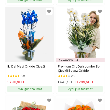
Sepette%10 İndirim
İki Dal Mavi Orkide Çiçeği
Premium Çift Dallı Jumbo Bol
Çiçekli Beyaz Orkide
(16)
(2)
1.790,90 TL
1.443,90 TL
1.299,51 TL
Aynı gün teslimat
Aynı gün teslimat