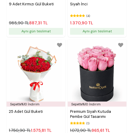
9 Adet Kırmızı Gül Buketi
Siyah İnci
(4)
985,90 TL
887,31 TL
1.370,90 TL
Aynı gün teslimat
Aynı gün teslimat
Sepette%10 İndirim
Sepette%10 İndirim
25 Adet Gül Buketi
Premium Siyah Kutuda
Pembe Gül Tasarımı
(1)
1.750,90 TL
1.575,81 TL
1.072,90 TL
965,61 TL