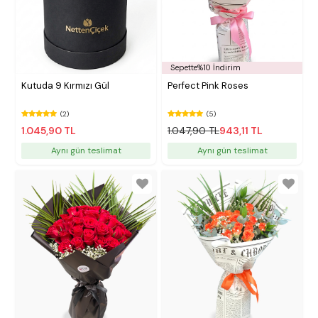
Sepette%10 İndirim
Kutuda 9 Kırmızı Gül
Perfect Pink Roses
(2)
(5)
1.045,90 TL
1.047,90 TL
943,11 TL
Aynı gün teslimat
Aynı gün teslimat