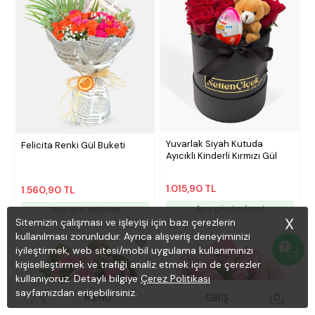
Yuvarlak Siyah Kutuda
Felicita Renki Gül Buketi
Ayıcıklı Kinderli Kırmızı Gül
1.015,90 TL
1.560,90 TL
Aynı gün teslimat
Aynı gün teslimat
X
Sitemizin çalışması ve işleyişi için bazı çerezlerin
kullanılması zorunludur. Ayrıca alışveriş deneyiminizi
iyileştirmek, web sitesi/mobil uygulama kullanımınızı
kişiselleştirmek ve trafiği analiz etmek için de çerezler
kullanıyoruz. Detaylı bilgiye
Çerez Politikası
sayfamızdan erişebilirsiniz.
MENÜ
GİRİŞ
0