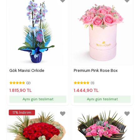
Gök Mavisi Orkide
Premium Pink Rose Box
(2)
(1)
1.815,90 TL
1.444,90 TL
Aynı gün teslimat
Aynı gün teslimat
17% İndirim