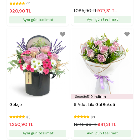
(4)
1.085,90 TL
977,31 TL
920,90 TL
Aynı gün teslimat
Aynı gün teslimat
Sepette%10 İndirim
Gökçe
9 Adet Lila Gül Buketi
(6)
(2)
1.250,90 TL
1.045,90 TL
941,31 TL
Aynı gün teslimat
Aynı gün teslimat