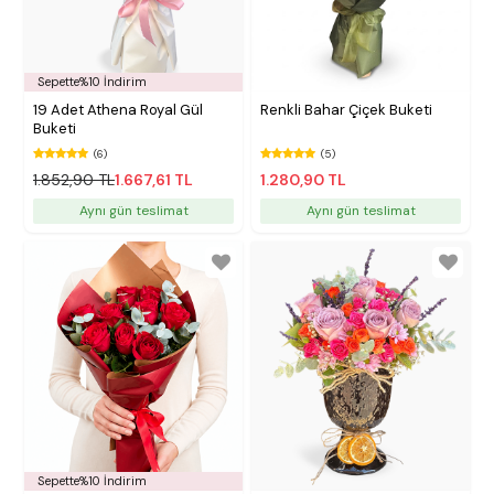
Sepette%10 İndirim
19 Adet Athena Royal Gül
Renkli Bahar Çiçek Buketi
Buketi
(6)
(5)
1.852,90 TL
1.667,61 TL
1.280,90 TL
Aynı gün teslimat
Aynı gün teslimat
Sepette%10 İndirim