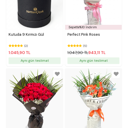
Sepette%10 İndirim
Kutuda 9 Kırmızı Gül
Perfect Pink Roses
(2)
(5)
1.045,90 TL
1.047,90 TL
943,11 TL
Aynı gün teslimat
Aynı gün teslimat