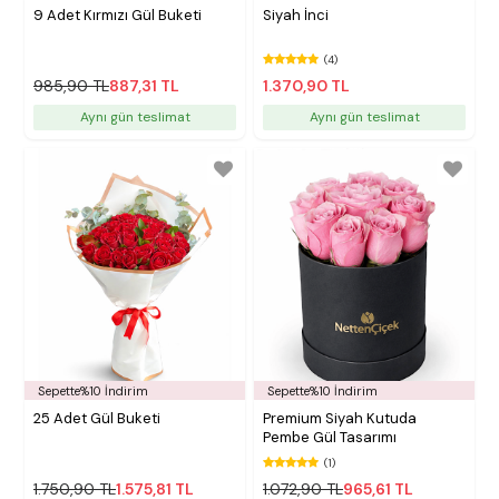
9 Adet Kırmızı Gül Buketi
Siyah İnci
(4)
985,90 TL
887,31 TL
1.370,90 TL
Aynı gün teslimat
Aynı gün teslimat
Sepette%10 İndirim
Sepette%10 İndirim
25 Adet Gül Buketi
Premium Siyah Kutuda
Pembe Gül Tasarımı
(1)
1.750,90 TL
1.575,81 TL
1.072,90 TL
965,61 TL