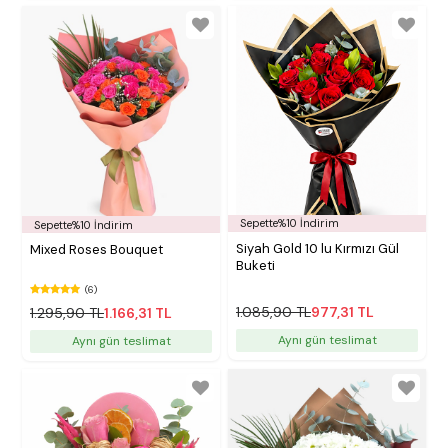
Sepette%10 İndirim
Sepette%10 İndirim
Siyah Gold 10 lu Kırmızı Gül
Mixed Roses Bouquet
Buketi
(6)
1.085,90 TL
977,31 TL
1.295,90 TL
1.166,31 TL
Aynı gün teslimat
Aynı gün teslimat