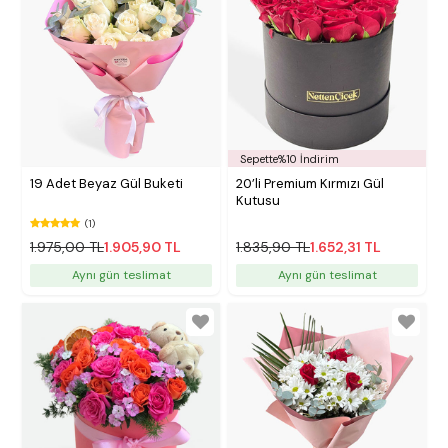
Sepette%10 İndirim
19 Adet Beyaz Gül Buketi
20’li Premium Kırmızı Gül
Kutusu
(1)
1.975,00 TL
1.905,90 TL
1.835,90 TL
1.652,31 TL
Aynı gün teslimat
Aynı gün teslimat