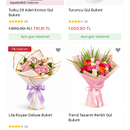
Sepette%10 İndirim
Tutku 29 Adet Kırmızı Gül
Turuncu Gül Buketi
Buketi
(1)
(1)
1.990,90 TL
1.791,81 TL
1.020,90 TL
Aynı gün teslimat
Aynı gün teslimat
7% İndirim
Lila Rüyası Deluxe Buket
Trend Tasarım Renkli Gül
Buketi
(1)