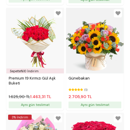
Sepette%10 İndirim
Premium 19 Kırmızı Gül Aşk
Günebakan
Buketi
(1)
1.625,90 TL
1.463,31 TL
2.705,90 TL
Aynı gün teslimat
Aynı gün teslimat
3% İndirim