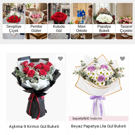
Sevgiliye
Pembe
Kutuda
Mavi
Papatya
Tasarım
Çiçek
Güller
Gül
Orkide
Buketi
Çiçekler
Sepette%10 İndirim
Beyaz Papatya Lila Gül Buketi
Aşkıma 9 Kırmızı Gül Buketi