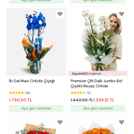
Sepette%10 İndirim
İki Dal Mavi Orkide Çiçeği
Premium Çift Dallı Jumbo Bol
Çiçekli Beyaz Orkide
(16)
(2)
1.790,90 TL
1.443,90 TL
1.299,51 TL
Aynı gün teslimat
Aynı gün teslimat