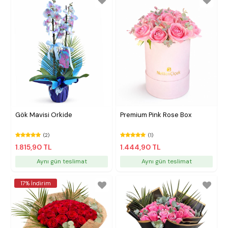
Gök Mavisi Orkide
Premium Pink Rose Box
(2)
(1)
1.815,90 TL
1.444,90 TL
Aynı gün teslimat
Aynı gün teslimat
17% İndirim