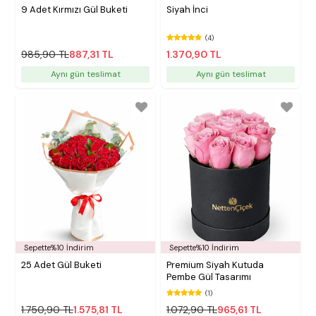
9 Adet Kırmızı Gül Buketi
Siyah İnci
(4)
985,90 TL
887,31 TL
1.370,90 TL
Aynı gün teslimat
Aynı gün teslimat
Sepette%10 İndirim
Sepette%10 İndirim
25 Adet Gül Buketi
Premium Siyah Kutuda
Pembe Gül Tasarımı
(1)
1.750,90 TL
1.575,81 TL
1.072,90 TL
965,61 TL