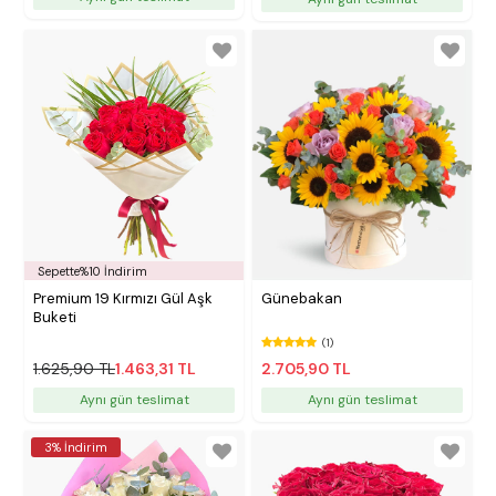
Sepette%10 İndirim
Premium 19 Kırmızı Gül Aşk
Günebakan
Buketi
(1)
1.625,90 TL
1.463,31 TL
2.705,90 TL
Aynı gün teslimat
Aynı gün teslimat
3% İndirim