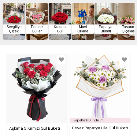
Sevgiliye
Pembe
Kutuda
Mavi
Papatya
Tasarım
Çiçek
Güller
Gül
Orkide
Buketi
Çiçekler
Sepette%10 İndirim
Beyaz Papatya Lila Gül Buketi
Aşkıma 9 Kırmızı Gül Buketi