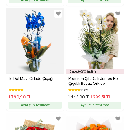
Sepette%10 İndirim
İki Dal Mavi Orkide Çiçeği
Premium Çift Dallı Jumbo Bol
Çiçekli Beyaz Orkide
(16)
(2)
1.790,90 TL
1.443,90 TL
1.299,51 TL
Aynı gün teslimat
Aynı gün teslimat