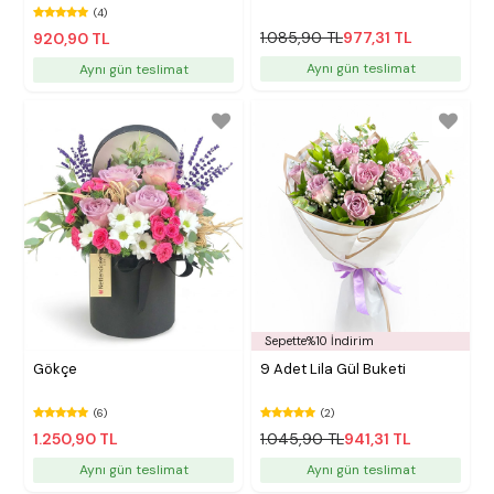
(4)
1.085,90 TL
977,31 TL
920,90 TL
Aynı gün teslimat
Aynı gün teslimat
Sepette%10 İndirim
Gökçe
9 Adet Lila Gül Buketi
(6)
(2)
1.250,90 TL
1.045,90 TL
941,31 TL
Aynı gün teslimat
Aynı gün teslimat