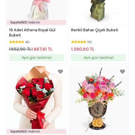
Sepette%10 İndirim
19 Adet Athena Royal Gül
Renkli Bahar Çiçek Buketi
Buketi
(6)
(5)
1.852,90 TL
1.667,61 TL
1.280,90 TL
Aynı gün teslimat
Aynı gün teslimat
Sepette%10 İndirim