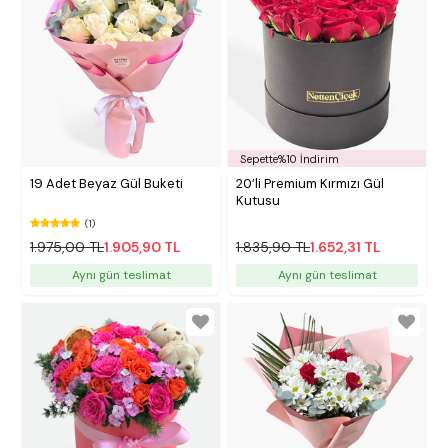
Sepette%10 İndirim
19 Adet Beyaz Gül Buketi
20’li Premium Kırmızı Gül
Kutusu
(1)
1.975,00 TL
1.905,90 TL
1.835,90 TL
1.652,31 TL
Aynı gün teslimat
Aynı gün teslimat