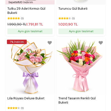
Sepette%10 İndirim
Tutku 29 Adet Kırmızı Gül
Turuncu Gül Buketi
Buketi
(1)
(1)
1.990,90 TL
1.791,81 TL
1.020,90 TL
Aynı gün teslimat
Aynı gün teslimat
7% İndirim
Lila Rüyası Deluxe Buket
Trend Tasarım Renkli Gül
Buketi
(1)