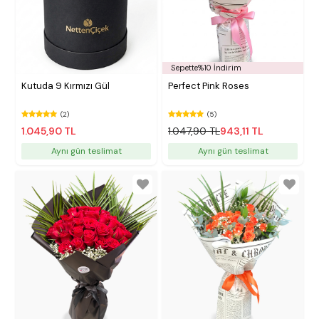
Sepette%10 İndirim
Kutuda 9 Kırmızı Gül
Perfect Pink Roses
(2)
(5)
1.045,90 TL
1.047,90 TL
943,11 TL
Aynı gün teslimat
Aynı gün teslimat