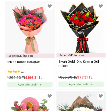
Sepette%10 İndirim
Sepette%10 İndirim
Siyah Gold 10 lu Kırmızı Gül
Mixed Roses Bouquet
Buketi
(6)
1.085,90 TL
977,31 TL
1.295,90 TL
1.166,31 TL
Aynı gün teslimat
Aynı gün teslimat