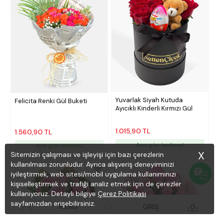
Yuvarlak Siyah Kutuda
Felicita Renki Gül Buketi
Ayıcıklı Kinderli Kırmızı Gül
1.015,90 TL
1.560,90 TL
Aynı gün teslimat
Aynı gün teslimat
X
Sitemizin çalışması ve işleyişi için bazı çerezlerin
kullanılması zorunludur. Ayrıca alışveriş deneyiminizi
iyileştirmek, web sitesi/mobil uygulama kullanımınızı
kişiselleştirmek ve trafiği analiz etmek için de çerezler
kullanıyoruz. Detaylı bilgiye
Çerez Politikası
sayfamızdan erişebilirsiniz.
MENÜ
GİRİŞ
0