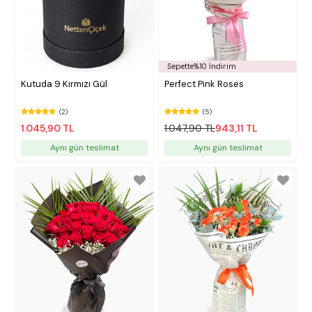
Sepette%10 İndirim
Kutuda 9 Kırmızı Gül
Perfect Pink Roses
(2)
(5)
1.045,90 TL
1.047,90 TL
943,11 TL
Aynı gün teslimat
Aynı gün teslimat