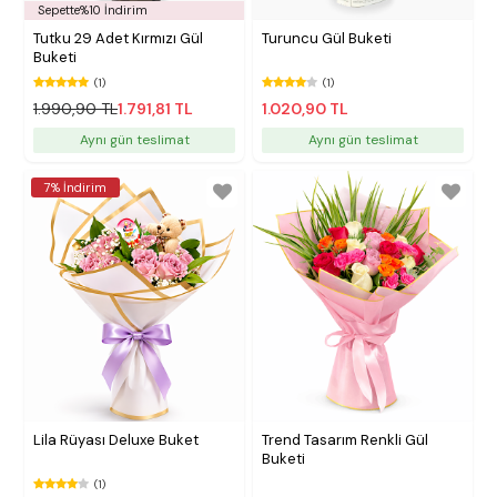
Sepette%10 İndirim
Tutku 29 Adet Kırmızı Gül
Turuncu Gül Buketi
Buketi
(1)
(1)
1.990,90 TL
1.791,81 TL
1.020,90 TL
Aynı gün teslimat
Aynı gün teslimat
7% İndirim
Lila Rüyası Deluxe Buket
Trend Tasarım Renkli Gül
Buketi
(1)