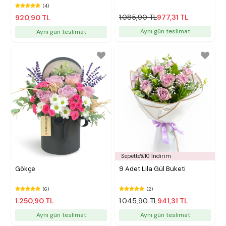
(4)
1.085,90 TL
977,31 TL
920,90 TL
Aynı gün teslimat
Aynı gün teslimat
Sepette%10 İndirim
Gökçe
9 Adet Lila Gül Buketi
(6)
(2)
1.250,90 TL
1.045,90 TL
941,31 TL
Aynı gün teslimat
Aynı gün teslimat