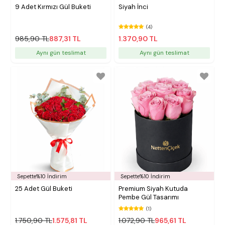
9 Adet Kırmızı Gül Buketi
Siyah İnci
(4)
985,90 TL
887,31 TL
1.370,90 TL
Aynı gün teslimat
Aynı gün teslimat
Sepette%10 İndirim
Sepette%10 İndirim
25 Adet Gül Buketi
Premium Siyah Kutuda
Pembe Gül Tasarımı
(1)
1.750,90 TL
1.575,81 TL
1.072,90 TL
965,61 TL