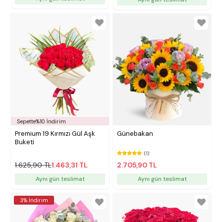
Sepette%10 İndirim
Premium 19 Kırmızı Gül Aşk
Günebakan
Buketi
(1)
1.625,90 TL
1.463,31 TL
2.705,90 TL
Aynı gün teslimat
Aynı gün teslimat
3% İndirim