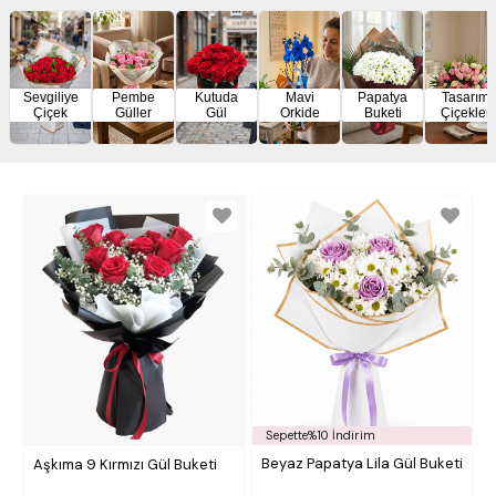
Sevgiliye
Pembe
Kutuda
Mavi
Papatya
Tasarım
Çiçek
Güller
Gül
Orkide
Buketi
Çiçekler
Sepette%10 İndirim
Beyaz Papatya Lila Gül Buketi
Aşkıma 9 Kırmızı Gül Buketi