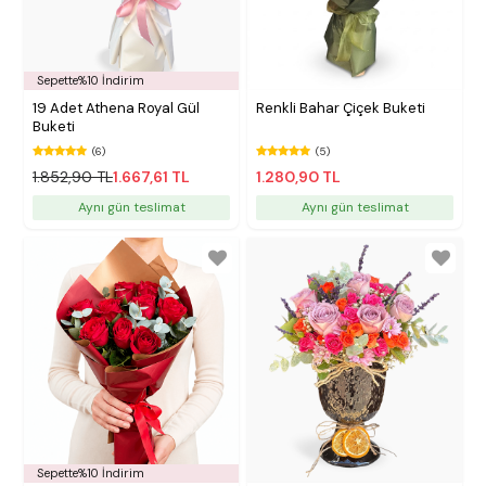
Sepette%10 İndirim
19 Adet Athena Royal Gül
Renkli Bahar Çiçek Buketi
Buketi
(6)
(5)
1.852,90 TL
1.667,61 TL
1.280,90 TL
Aynı gün teslimat
Aynı gün teslimat
Sepette%10 İndirim