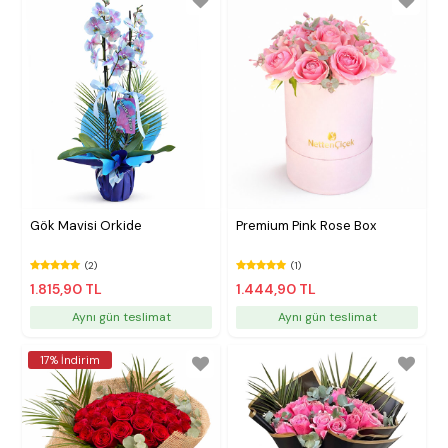
Gök Mavisi Orkide
Premium Pink Rose Box
(2)
(1)
1.815,90 TL
1.444,90 TL
Aynı gün teslimat
Aynı gün teslimat
17% İndirim