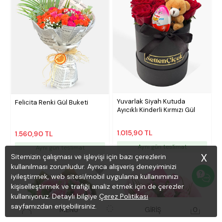
Yuvarlak Siyah Kutuda
Felicita Renki Gül Buketi
Ayıcıklı Kinderli Kırmızı Gül
1.015,90 TL
1.560,90 TL
Aynı gün teslimat
Aynı gün teslimat
X
Sitemizin çalışması ve işleyişi için bazı çerezlerin
kullanılması zorunludur. Ayrıca alışveriş deneyiminizi
iyileştirmek, web sitesi/mobil uygulama kullanımınızı
kişiselleştirmek ve trafiği analiz etmek için de çerezler
kullanıyoruz. Detaylı bilgiye
Çerez Politikası
sayfamızdan erişebilirsiniz.
MENÜ
GİRİŞ
0