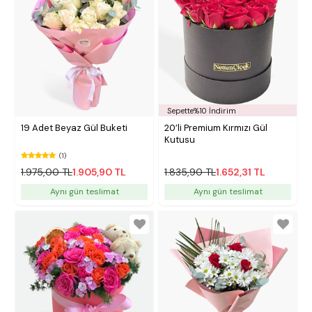
Sepette%10 İndirim
19 Adet Beyaz Gül Buketi
20’li Premium Kırmızı Gül
Kutusu
(1)
1.975,00 TL
1.905,90 TL
1.835,90 TL
1.652,31 TL
Aynı gün teslimat
Aynı gün teslimat