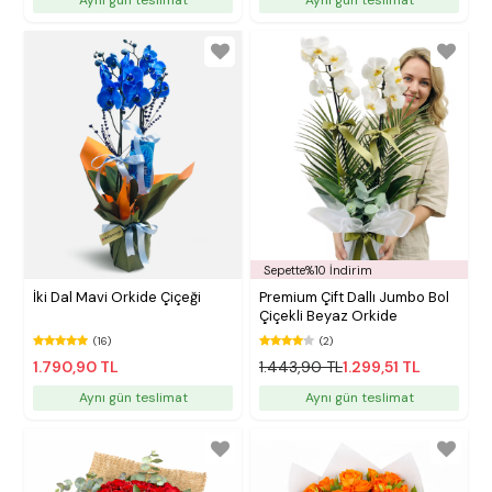
Sepette%10 İndirim
İki Dal Mavi Orkide Çiçeği
Premium Çift Dallı Jumbo Bol
Çiçekli Beyaz Orkide
(16)
(2)
1.790,90 TL
1.443,90 TL
1.299,51 TL
Aynı gün teslimat
Aynı gün teslimat