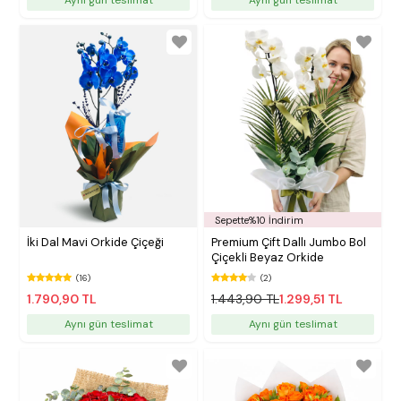
Sepette%10 İndirim
İki Dal Mavi Orkide Çiçeği
Premium Çift Dallı Jumbo Bol
Çiçekli Beyaz Orkide
(16)
(2)
1.790,90 TL
1.443,90 TL
1.299,51 TL
Aynı gün teslimat
Aynı gün teslimat