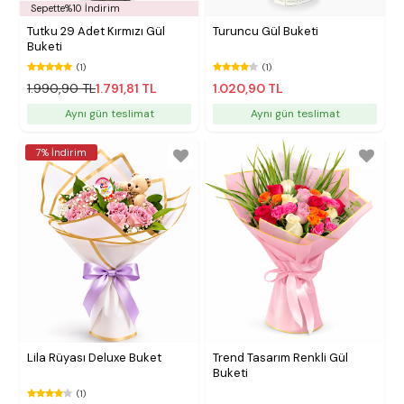
Sepette%10 İndirim
Tutku 29 Adet Kırmızı Gül
Turuncu Gül Buketi
Buketi
(1)
(1)
1.990,90 TL
1.791,81 TL
1.020,90 TL
Aynı gün teslimat
Aynı gün teslimat
7% İndirim
Lila Rüyası Deluxe Buket
Trend Tasarım Renkli Gül
Buketi
(1)