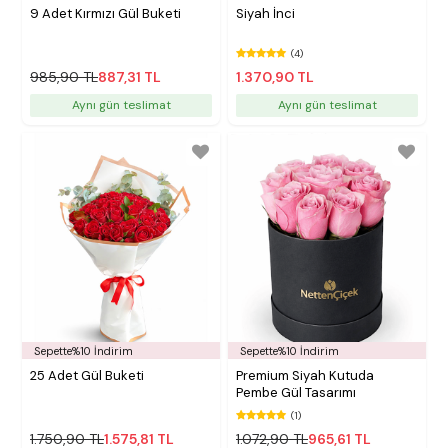
9 Adet Kırmızı Gül Buketi
Siyah İnci
(4)
985,90 TL
887,31 TL
1.370,90 TL
Aynı gün teslimat
Aynı gün teslimat
Sepette%10 İndirim
Sepette%10 İndirim
25 Adet Gül Buketi
Premium Siyah Kutuda
Pembe Gül Tasarımı
(1)
1.750,90 TL
1.575,81 TL
1.072,90 TL
965,61 TL