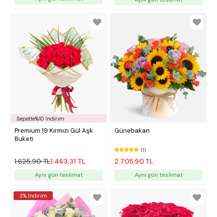
Sepette%10 İndirim
Premium 19 Kırmızı Gül Aşk
Günebakan
Buketi
(1)
1.625,90 TL
1.463,31 TL
2.705,90 TL
Aynı gün teslimat
Aynı gün teslimat
3% İndirim