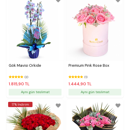
Gök Mavisi Orkide
Premium Pink Rose Box
(2)
(1)
1.815,90 TL
1.444,90 TL
Aynı gün teslimat
Aynı gün teslimat
17% İndirim