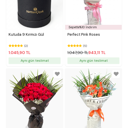
Sepette%10 İndirim
Kutuda 9 Kırmızı Gül
Perfect Pink Roses
(2)
(5)
1.045,90 TL
1.047,90 TL
943,11 TL
Aynı gün teslimat
Aynı gün teslimat