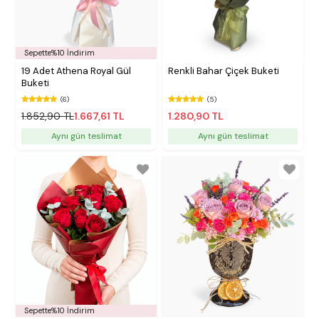
Sepette%10 İndirim
19 Adet Athena Royal Gül
Renkli Bahar Çiçek Buketi
Buketi
(6)
(5)
1.852,90 TL
1.667,61 TL
1.280,90 TL
Aynı gün teslimat
Aynı gün teslimat
Sepette%10 İndirim