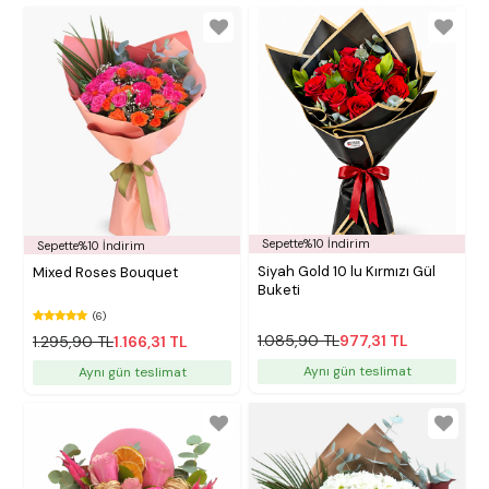
Sepette%10 İndirim
Sepette%10 İndirim
Siyah Gold 10 lu Kırmızı Gül
Mixed Roses Bouquet
Buketi
(6)
1.085,90 TL
977,31 TL
1.295,90 TL
1.166,31 TL
Aynı gün teslimat
Aynı gün teslimat