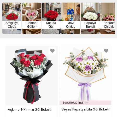
Sevgiliye
Pembe
Kutuda
Mavi
Papatya
Tasarım
Çiçek
Güller
Gül
Orkide
Buketi
Çiçekler
Sepette%10 İndirim
Beyaz Papatya Lila Gül Buketi
Aşkıma 9 Kırmızı Gül Buketi