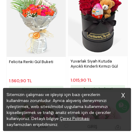
Yuvarlak Siyah Kutuda
Felicita Renki Gül Buketi
Ayıcıklı Kinderli Kırmızı Gül
1.015,90 TL
1.560,90 TL
Aynı gün teslimat
Aynı gün teslimat
X
Sitemizin çalışması ve işleyişi için bazı çerezlerin
kullanılması zorunludur. Ayrıca alışveriş deneyiminizi
iyileştirmek, web sitesi/mobil uygulama kullanımınızı
kişiselleştirmek ve trafiği analiz etmek için de çerezler
kullanıyoruz. Detaylı bilgiye
Çerez Politikası
sayfamızdan erişebilirsiniz.
MENÜ
GİRİŞ
0