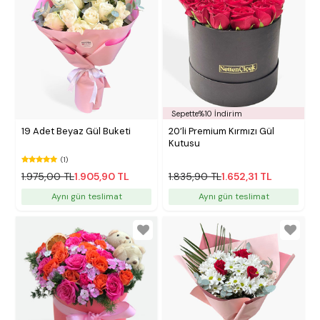
Sepette%10 İndirim
19 Adet Beyaz Gül Buketi
20’li Premium Kırmızı Gül
Kutusu
(1)
1.975,00 TL
1.905,90 TL
1.835,90 TL
1.652,31 TL
Aynı gün teslimat
Aynı gün teslimat