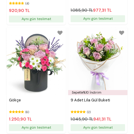
(4)
1.085,90 TL
977,31 TL
920,90 TL
Aynı gün teslimat
Aynı gün teslimat
Sepette%10 İndirim
Gökçe
9 Adet Lila Gül Buketi
(6)
(2)
1.250,90 TL
1.045,90 TL
941,31 TL
Aynı gün teslimat
Aynı gün teslimat