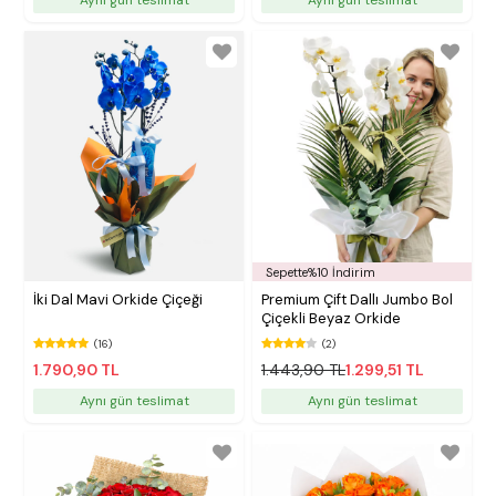
Sepette%10 İndirim
İki Dal Mavi Orkide Çiçeği
Premium Çift Dallı Jumbo Bol
Çiçekli Beyaz Orkide
(16)
(2)
1.790,90 TL
1.443,90 TL
1.299,51 TL
Aynı gün teslimat
Aynı gün teslimat