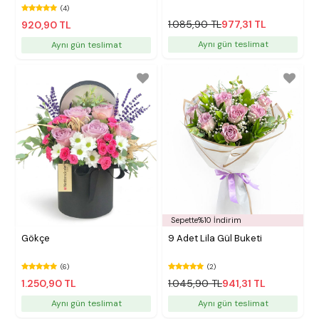
(4)
1.085,90 TL
977,31 TL
920,90 TL
Aynı gün teslimat
Aynı gün teslimat
Sepette%10 İndirim
Gökçe
9 Adet Lila Gül Buketi
(6)
(2)
1.250,90 TL
1.045,90 TL
941,31 TL
Aynı gün teslimat
Aynı gün teslimat