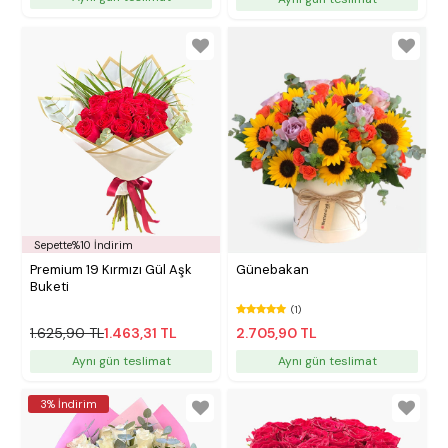
Sepette%10 İndirim
Premium 19 Kırmızı Gül Aşk
Günebakan
Buketi
(1)
1.625,90 TL
1.463,31 TL
2.705,90 TL
Aynı gün teslimat
Aynı gün teslimat
3% İndirim