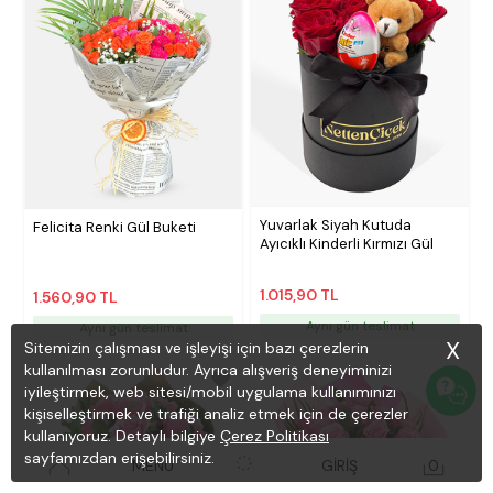
Yuvarlak Siyah Kutuda
Felicita Renki Gül Buketi
Ayıcıklı Kinderli Kırmızı Gül
1.015,90 TL
1.560,90 TL
Aynı gün teslimat
Aynı gün teslimat
X
Sitemizin çalışması ve işleyişi için bazı çerezlerin
kullanılması zorunludur. Ayrıca alışveriş deneyiminizi
iyileştirmek, web sitesi/mobil uygulama kullanımınızı
kişiselleştirmek ve trafiği analiz etmek için de çerezler
kullanıyoruz. Detaylı bilgiye
Çerez Politikası
sayfamızdan erişebilirsiniz.
MENÜ
GİRİŞ
0