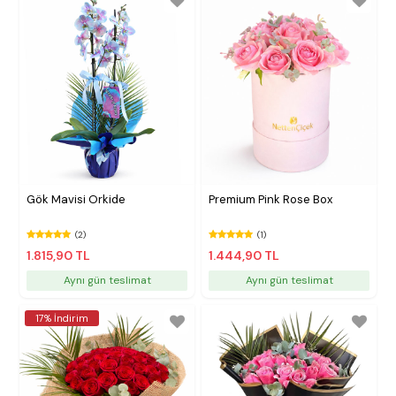
Gök Mavisi Orkide
Premium Pink Rose Box
(2)
(1)
1.815,90 TL
1.444,90 TL
Aynı gün teslimat
Aynı gün teslimat
17% İndirim