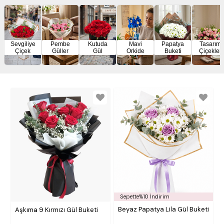
Sevgiliye
Pembe
Kutuda
Mavi
Papatya
Tasarım
Çiçek
Güller
Gül
Orkide
Buketi
Çiçekler
Sepette%10 İndirim
Beyaz Papatya Lila Gül Buketi
Aşkıma 9 Kırmızı Gül Buketi