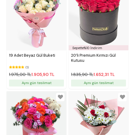
Sepette%10 İndirim
19 Adet Beyaz Gül Buketi
20’li Premium Kırmızı Gül
Kutusu
(1)
1.975,00 TL
1.905,90 TL
1.835,90 TL
1.652,31 TL
Aynı gün teslimat
Aynı gün teslimat