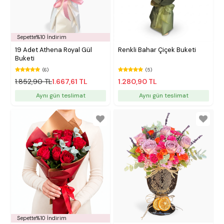
Sepette%10 İndirim
19 Adet Athena Royal Gül
Renkli Bahar Çiçek Buketi
Buketi
(6)
(5)
1.852,90 TL
1.667,61 TL
1.280,90 TL
Aynı gün teslimat
Aynı gün teslimat
Sepette%10 İndirim