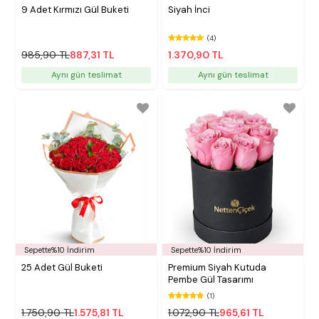
9 Adet Kırmızı Gül Buketi
Siyah İnci
(4)
985,90 TL
887,31 TL
1.370,90 TL
Aynı gün teslimat
Aynı gün teslimat
Sepette%10 İndirim
Sepette%10 İndirim
25 Adet Gül Buketi
Premium Siyah Kutuda
Pembe Gül Tasarımı
(1)
1.750,90 TL
1.575,81 TL
1.072,90 TL
965,61 TL