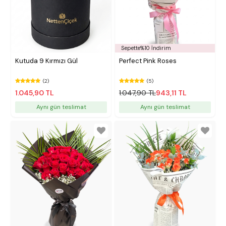
Sepette%10 İndirim
Kutuda 9 Kırmızı Gül
Perfect Pink Roses
(2)
(5)
1.045,90 TL
1.047,90 TL
943,11 TL
Aynı gün teslimat
Aynı gün teslimat