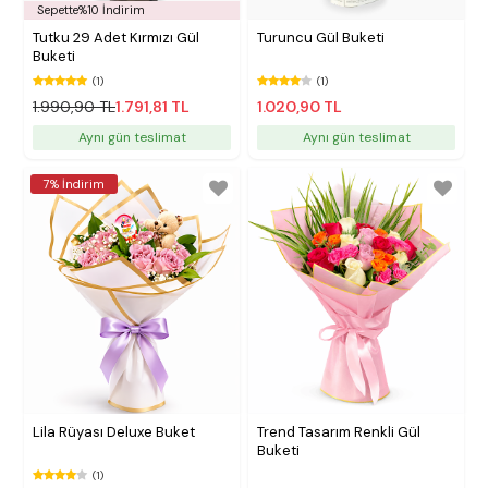
Sepette%10 İndirim
Tutku 29 Adet Kırmızı Gül
Turuncu Gül Buketi
Buketi
(1)
(1)
1.990,90 TL
1.791,81 TL
1.020,90 TL
Aynı gün teslimat
Aynı gün teslimat
7% İndirim
Lila Rüyası Deluxe Buket
Trend Tasarım Renkli Gül
Buketi
(1)