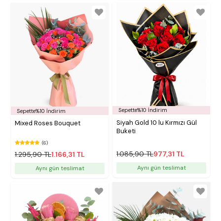
Sepette%10 İndirim
Sepette%10 İndirim
Siyah Gold 10 lu Kırmızı Gül
Mixed Roses Bouquet
Buketi
(6)
1.085,90 TL
977,31 TL
1.295,90 TL
1.166,31 TL
Aynı gün teslimat
Aynı gün teslimat