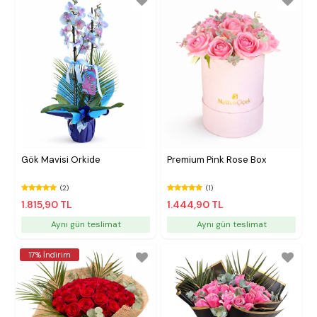
Gök Mavisi Orkide
Premium Pink Rose Box
(2)
(1)
1.815,90 TL
1.444,90 TL
Aynı gün teslimat
Aynı gün teslimat
17% İndirim