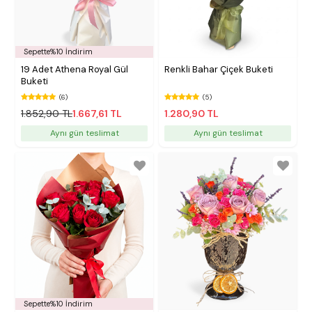
Sepette%10 İndirim
19 Adet Athena Royal Gül
Renkli Bahar Çiçek Buketi
Buketi
(6)
(5)
1.852,90 TL
1.667,61 TL
1.280,90 TL
Aynı gün teslimat
Aynı gün teslimat
Sepette%10 İndirim