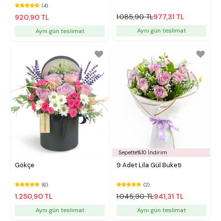
(4)
1.085,90 TL
977,31 TL
920,90 TL
Aynı gün teslimat
Aynı gün teslimat
Sepette%10 İndirim
Gökçe
9 Adet Lila Gül Buketi
(6)
(2)
1.250,90 TL
1.045,90 TL
941,31 TL
Aynı gün teslimat
Aynı gün teslimat