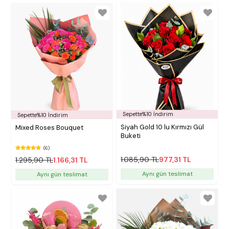
Sepette%10 İndirim
Sepette%10 İndirim
Siyah Gold 10 lu Kırmızı Gül
Mixed Roses Bouquet
Buketi
(6)
1.085,90 TL
977,31 TL
1.295,90 TL
1.166,31 TL
Aynı gün teslimat
Aynı gün teslimat