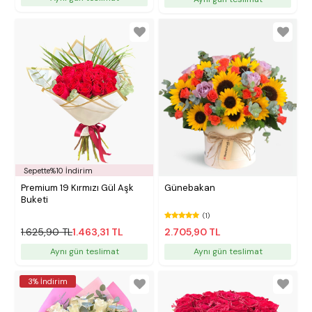
Sepette%10 İndirim
Premium 19 Kırmızı Gül Aşk
Günebakan
Buketi
(1)
1.625,90 TL
1.463,31 TL
2.705,90 TL
Aynı gün teslimat
Aynı gün teslimat
3% İndirim