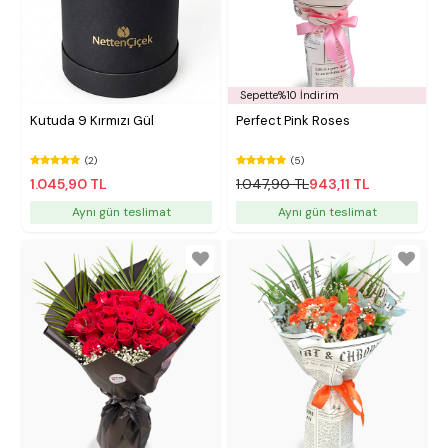
Sepette%10 İndirim
Kutuda 9 Kırmızı Gül
Perfect Pink Roses
(2)
(5)
1.045,90 TL
1.047,90 TL
943,11 TL
Aynı gün teslimat
Aynı gün teslimat