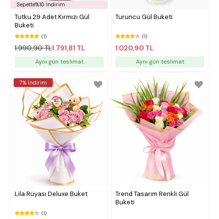
Sepette%10 İndirim
Tutku 29 Adet Kırmızı Gül
Turuncu Gül Buketi
Buketi
(1)
(1)
1.990,90 TL
1.791,81 TL
1.020,90 TL
Aynı gün teslimat
Aynı gün teslimat
7% İndirim
Lila Rüyası Deluxe Buket
Trend Tasarım Renkli Gül
Buketi
(1)