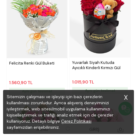
Yuvarlak Siyah Kutuda
Felicita Renki Gül Buketi
Ayıcıklı Kinderli Kırmızı Gül
1.015,90 TL
1.560,90 TL
Aynı gün teslimat
Aynı gün teslimat
X
Sitemizin çalışması ve işleyişi için bazı çerezlerin
kullanılması zorunludur. Ayrıca alışveriş deneyiminizi
iyileştirmek, web sitesi/mobil uygulama kullanımınızı
kişiselleştirmek ve trafiği analiz etmek için de çerezler
kullanıyoruz. Detaylı bilgiye
Çerez Politikası
sayfamızdan erişebilirsiniz.
MENÜ
GİRİŞ
0