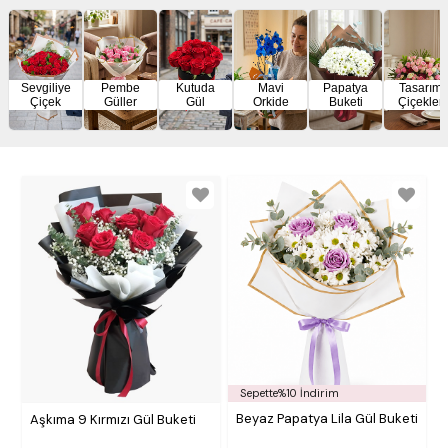
Sevgiliye
Pembe
Kutuda
Mavi
Papatya
Tasarım
Çiçek
Güller
Gül
Orkide
Buketi
Çiçekler
Sepette%10 İndirim
Beyaz Papatya Lila Gül Buketi
Aşkıma 9 Kırmızı Gül Buketi