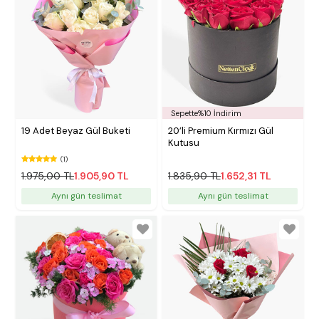
Sepette%10 İndirim
19 Adet Beyaz Gül Buketi
20’li Premium Kırmızı Gül
Kutusu
(1)
1.975,00 TL
1.905,90 TL
1.835,90 TL
1.652,31 TL
Aynı gün teslimat
Aynı gün teslimat