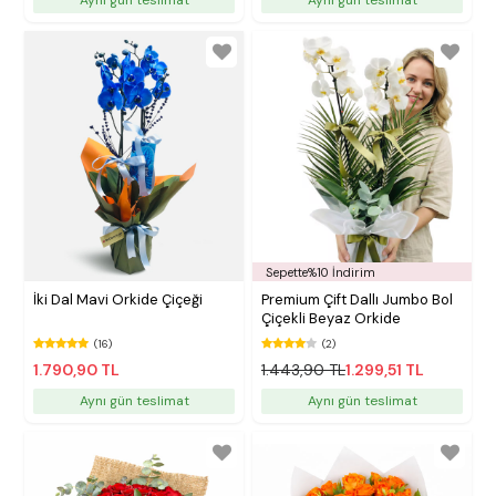
Sepette%10 İndirim
İki Dal Mavi Orkide Çiçeği
Premium Çift Dallı Jumbo Bol
Çiçekli Beyaz Orkide
(16)
(2)
1.790,90 TL
1.443,90 TL
1.299,51 TL
Aynı gün teslimat
Aynı gün teslimat