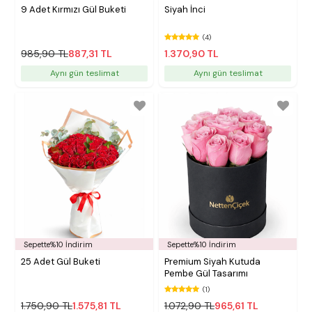
9 Adet Kırmızı Gül Buketi
Siyah İnci
(4)
985,90 TL
887,31 TL
1.370,90 TL
Aynı gün teslimat
Aynı gün teslimat
Sepette%10 İndirim
Sepette%10 İndirim
25 Adet Gül Buketi
Premium Siyah Kutuda
Pembe Gül Tasarımı
(1)
1.750,90 TL
1.575,81 TL
1.072,90 TL
965,61 TL