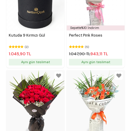
Sepette%10 İndirim
Kutuda 9 Kırmızı Gül
Perfect Pink Roses
(2)
(5)
1.045,90 TL
1.047,90 TL
943,11 TL
Aynı gün teslimat
Aynı gün teslimat