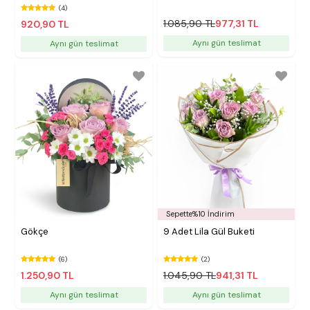
(4)
1.085,90 TL
977,31 TL
920,90 TL
Aynı gün teslimat
Aynı gün teslimat
Sepette%10 İndirim
Gökçe
9 Adet Lila Gül Buketi
(6)
(2)
1.250,90 TL
1.045,90 TL
941,31 TL
Aynı gün teslimat
Aynı gün teslimat