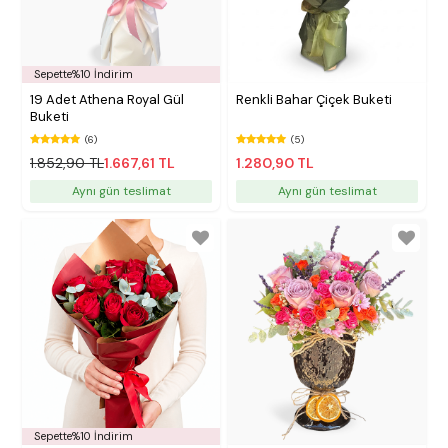
Sepette%10 İndirim
19 Adet Athena Royal Gül
Renkli Bahar Çiçek Buketi
Buketi
(6)
(5)
1.852,90 TL
1.667,61 TL
1.280,90 TL
Aynı gün teslimat
Aynı gün teslimat
Sepette%10 İndirim