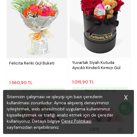
Yuvarlak Siyah Kutuda
Felicita Renki Gül Buketi
Ayıcıklı Kinderli Kırmızı Gül
1.015,90 TL
1.560,90 TL
Aynı gün teslimat
Aynı gün teslimat
X
Sitemizin çalışması ve işleyişi için bazı çerezlerin
kullanılması zorunludur. Ayrıca alışveriş deneyiminizi
iyileştirmek, web sitesi/mobil uygulama kullanımınızı
kişiselleştirmek ve trafiği analiz etmek için de çerezler
kullanıyoruz. Detaylı bilgiye
Çerez Politikası
sayfamızdan erişebilirsiniz.
MENÜ
GİRİŞ
0