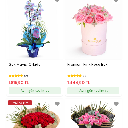
Gök Mavisi Orkide
Premium Pink Rose Box
(2)
(1)
1.815,90 TL
1.444,90 TL
Aynı gün teslimat
Aynı gün teslimat
17% İndirim