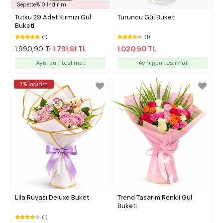
Sepette%10 İndirim
Tutku 29 Adet Kırmızı Gül
Turuncu Gül Buketi
Buketi
(1)
(1)
1.990,90 TL
1.791,81 TL
1.020,90 TL
Aynı gün teslimat
Aynı gün teslimat
7% İndirim
Lila Rüyası Deluxe Buket
Trend Tasarım Renkli Gül
Buketi
(1)