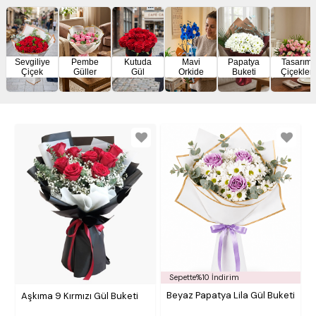
Sevgiliye
Pembe
Kutuda
Mavi
Papatya
Tasarım
Çiçek
Güller
Gül
Orkide
Buketi
Çiçekler
Sepette%10 İndirim
Beyaz Papatya Lila Gül Buketi
Aşkıma 9 Kırmızı Gül Buketi