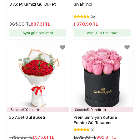
9 Adet Kırmızı Gül Buketi
Siyah İnci
(4)
985,90 TL
887,31 TL
1.370,90 TL
Aynı gün teslimat
Aynı gün teslimat
Sepette%10 İndirim
Sepette%10 İndirim
25 Adet Gül Buketi
Premium Siyah Kutuda
Pembe Gül Tasarımı
(1)
1.750,90 TL
1.575,81 TL
1.072,90 TL
965,61 TL