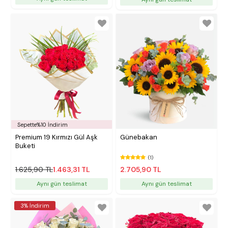
Sepette%10 İndirim
Premium 19 Kırmızı Gül Aşk
Günebakan
Buketi
(1)
1.625,90 TL
1.463,31 TL
2.705,90 TL
Aynı gün teslimat
Aynı gün teslimat
3% İndirim