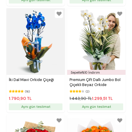
Sepette%10 İndirim
İki Dal Mavi Orkide Çiçeği
Premium Çift Dallı Jumbo Bol
Çiçekli Beyaz Orkide
(16)
(2)
1.790,90 TL
1.443,90 TL
1.299,51 TL
Aynı gün teslimat
Aynı gün teslimat