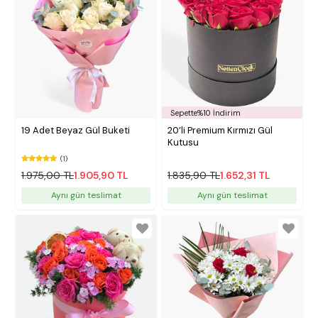
Sepette%10 İndirim
19 Adet Beyaz Gül Buketi
20’li Premium Kırmızı Gül
Kutusu
(1)
1.975,00 TL
1.905,90 TL
1.835,90 TL
1.652,31 TL
Aynı gün teslimat
Aynı gün teslimat