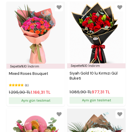
Sepette%10 İndirim
Sepette%10 İndirim
Siyah Gold 10 lu Kırmızı Gül
Mixed Roses Bouquet
Buketi
(6)
1.085,90 TL
977,31 TL
1.295,90 TL
1.166,31 TL
Aynı gün teslimat
Aynı gün teslimat