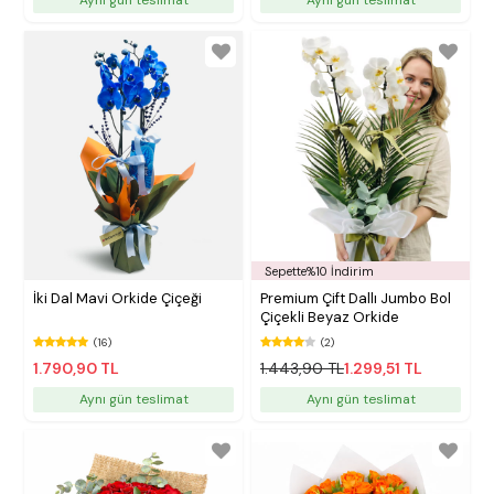
Sepette%10 İndirim
İki Dal Mavi Orkide Çiçeği
Premium Çift Dallı Jumbo Bol
Çiçekli Beyaz Orkide
(16)
(2)
1.790,90 TL
1.443,90 TL
1.299,51 TL
Aynı gün teslimat
Aynı gün teslimat