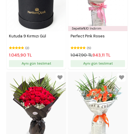
Sepette%10 İndirim
Kutuda 9 Kırmızı Gül
Perfect Pink Roses
(2)
(5)
1.045,90 TL
1.047,90 TL
943,11 TL
Aynı gün teslimat
Aynı gün teslimat