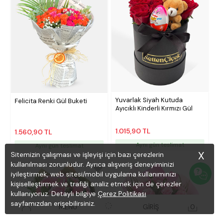
Yuvarlak Siyah Kutuda
Felicita Renki Gül Buketi
Ayıcıklı Kinderli Kırmızı Gül
1.015,90 TL
1.560,90 TL
Aynı gün teslimat
Aynı gün teslimat
X
Sitemizin çalışması ve işleyişi için bazı çerezlerin
kullanılması zorunludur. Ayrıca alışveriş deneyiminizi
iyileştirmek, web sitesi/mobil uygulama kullanımınızı
kişiselleştirmek ve trafiği analiz etmek için de çerezler
kullanıyoruz. Detaylı bilgiye
Çerez Politikası
sayfamızdan erişebilirsiniz.
MENÜ
GİRİŞ
0