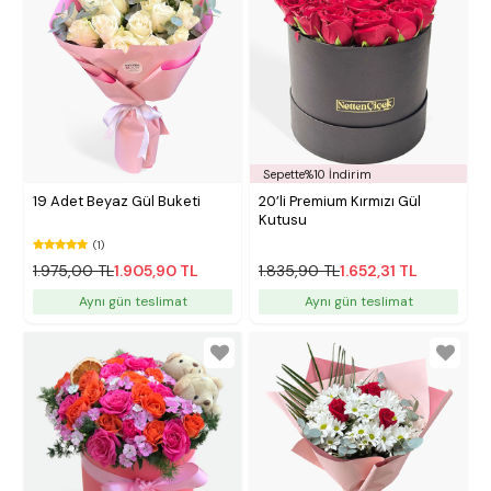
Sepette%10 İndirim
19 Adet Beyaz Gül Buketi
20’li Premium Kırmızı Gül
Kutusu
(1)
1.975,00 TL
1.905,90 TL
1.835,90 TL
1.652,31 TL
Aynı gün teslimat
Aynı gün teslimat