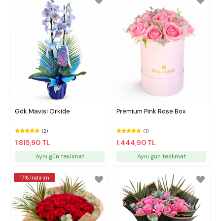
Gök Mavisi Orkide
Premium Pink Rose Box
(2)
(1)
1.815,90 TL
1.444,90 TL
Aynı gün teslimat
Aynı gün teslimat
17% İndirim