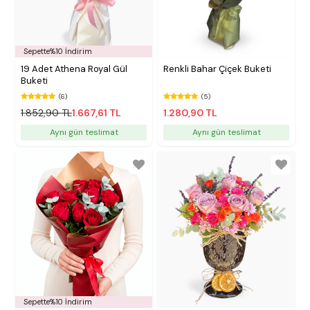
Sepette%10 İndirim
19 Adet Athena Royal Gül
Renkli Bahar Çiçek Buketi
Buketi
(6)
(5)
1.852,90 TL
1.667,61 TL
1.280,90 TL
Aynı gün teslimat
Aynı gün teslimat
Sepette%10 İndirim