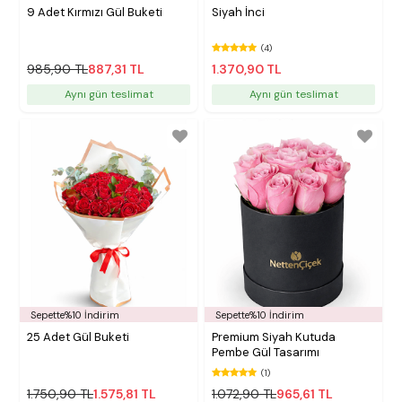
9 Adet Kırmızı Gül Buketi
Siyah İnci
(4)
985,90 TL
887,31 TL
1.370,90 TL
Aynı gün teslimat
Aynı gün teslimat
Sepette%10 İndirim
Sepette%10 İndirim
25 Adet Gül Buketi
Premium Siyah Kutuda
Pembe Gül Tasarımı
(1)
1.750,90 TL
1.575,81 TL
1.072,90 TL
965,61 TL