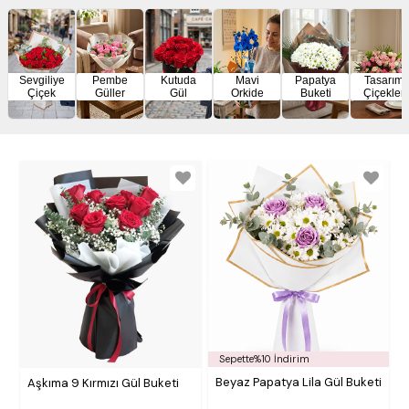
Sevgiliye
Pembe
Kutuda
Mavi
Papatya
Tasarım
Çiçek
Güller
Gül
Orkide
Buketi
Çiçekler
Sepette%10 İndirim
Beyaz Papatya Lila Gül Buketi
Aşkıma 9 Kırmızı Gül Buketi