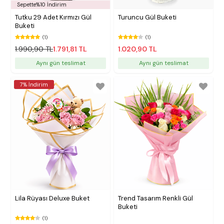
Sepette%10 İndirim
Tutku 29 Adet Kırmızı Gül
Turuncu Gül Buketi
Buketi
(1)
(1)
1.990,90 TL
1.791,81 TL
1.020,90 TL
Aynı gün teslimat
Aynı gün teslimat
7% İndirim
Lila Rüyası Deluxe Buket
Trend Tasarım Renkli Gül
Buketi
(1)