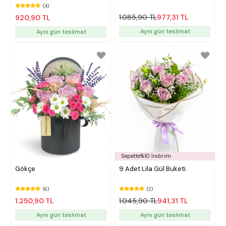
(4)
1.085,90 TL
977,31 TL
920,90 TL
Aynı gün teslimat
Aynı gün teslimat
Sepette%10 İndirim
Gökçe
9 Adet Lila Gül Buketi
(6)
(2)
1.250,90 TL
1.045,90 TL
941,31 TL
Aynı gün teslimat
Aynı gün teslimat