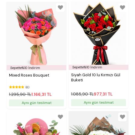
Sepette%10 İndirim
Sepette%10 İndirim
Siyah Gold 10 lu Kırmızı Gül
Mixed Roses Bouquet
Buketi
(6)
1.085,90 TL
977,31 TL
1.295,90 TL
1.166,31 TL
Aynı gün teslimat
Aynı gün teslimat