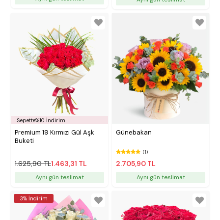
Sepette%10 İndirim
Premium 19 Kırmızı Gül Aşk
Günebakan
Buketi
(1)
1.625,90 TL
1.463,31 TL
2.705,90 TL
Aynı gün teslimat
Aynı gün teslimat
3% İndirim