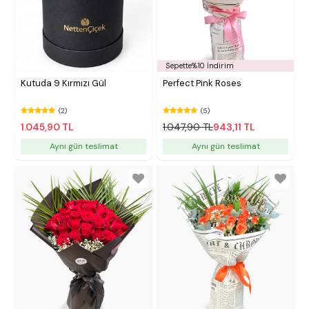
Sepette%10 İndirim
Kutuda 9 Kırmızı Gül
Perfect Pink Roses
(2)
(5)
1.045,90 TL
1.047,90 TL
943,11 TL
Aynı gün teslimat
Aynı gün teslimat