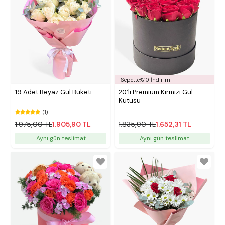
Sepette%10 İndirim
19 Adet Beyaz Gül Buketi
20’li Premium Kırmızı Gül
Kutusu
(1)
1.975,00 TL
1.905,90 TL
1.835,90 TL
1.652,31 TL
Aynı gün teslimat
Aynı gün teslimat