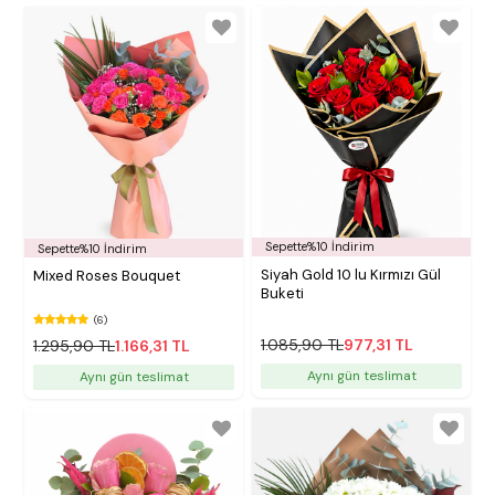
Sepette%10 İndirim
Sepette%10 İndirim
Siyah Gold 10 lu Kırmızı Gül
Mixed Roses Bouquet
Buketi
(6)
1.085,90 TL
977,31 TL
1.295,90 TL
1.166,31 TL
Aynı gün teslimat
Aynı gün teslimat