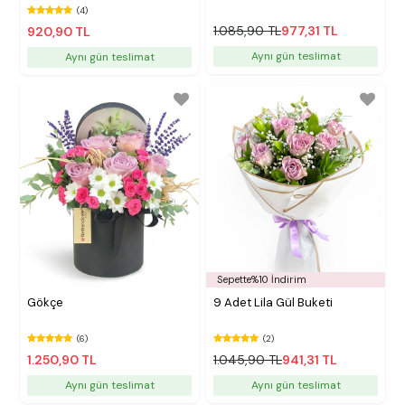
(4)
1.085,90 TL
977,31 TL
920,90 TL
Aynı gün teslimat
Aynı gün teslimat
Sepette%10 İndirim
Gökçe
9 Adet Lila Gül Buketi
(6)
(2)
1.250,90 TL
1.045,90 TL
941,31 TL
Aynı gün teslimat
Aynı gün teslimat