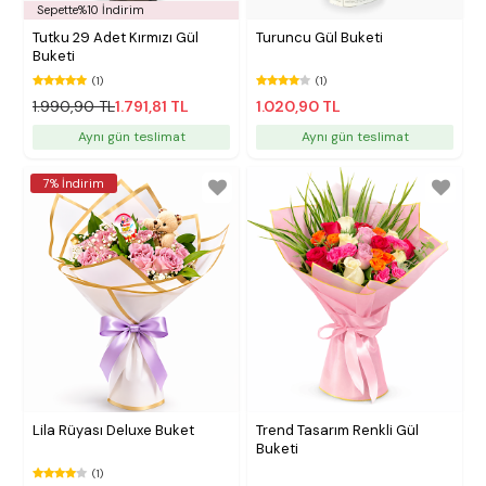
Sepette%10 İndirim
Tutku 29 Adet Kırmızı Gül
Turuncu Gül Buketi
Buketi
(1)
(1)
1.990,90 TL
1.791,81 TL
1.020,90 TL
Aynı gün teslimat
Aynı gün teslimat
7% İndirim
Lila Rüyası Deluxe Buket
Trend Tasarım Renkli Gül
Buketi
(1)