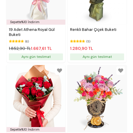
Sepette%10 İndirim
19 Adet Athena Royal Gül
Renkli Bahar Çiçek Buketi
Buketi
(6)
(5)
1.852,90 TL
1.667,61 TL
1.280,90 TL
Aynı gün teslimat
Aynı gün teslimat
Sepette%10 İndirim