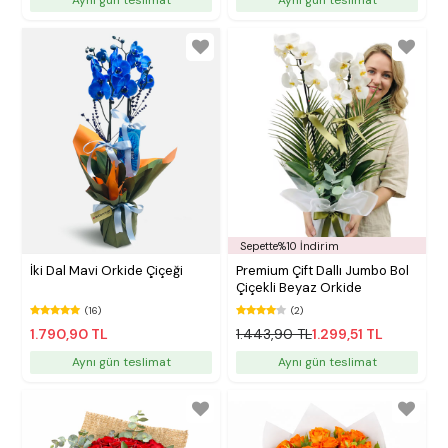
Sepette%10 İndirim
İki Dal Mavi Orkide Çiçeği
Premium Çift Dallı Jumbo Bol
Çiçekli Beyaz Orkide
(16)
(2)
1.790,90 TL
1.443,90 TL
1.299,51 TL
Aynı gün teslimat
Aynı gün teslimat