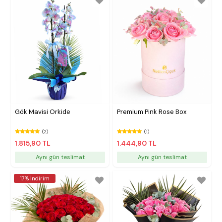
Gök Mavisi Orkide
Premium Pink Rose Box
(2)
(1)
1.815,90 TL
1.444,90 TL
Aynı gün teslimat
Aynı gün teslimat
17% İndirim