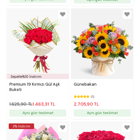
Sepette%10 İndirim
Premium 19 Kırmızı Gül Aşk
Günebakan
Buketi
(1)
1.625,90 TL
1.463,31 TL
2.705,90 TL
Aynı gün teslimat
Aynı gün teslimat
3% İndirim