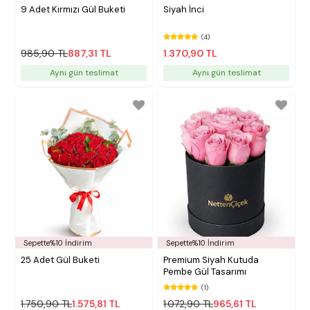
9 Adet Kırmızı Gül Buketi
Siyah İnci
(4)
985,90 TL
887,31 TL
1.370,90 TL
Aynı gün teslimat
Aynı gün teslimat
Sepette%10 İndirim
Sepette%10 İndirim
25 Adet Gül Buketi
Premium Siyah Kutuda
Pembe Gül Tasarımı
(1)
1.750,90 TL
1.575,81 TL
1.072,90 TL
965,61 TL