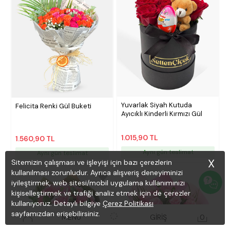
Yuvarlak Siyah Kutuda
Felicita Renki Gül Buketi
Ayıcıklı Kinderli Kırmızı Gül
1.015,90 TL
1.560,90 TL
Aynı gün teslimat
Aynı gün teslimat
X
Sitemizin çalışması ve işleyişi için bazı çerezlerin
kullanılması zorunludur. Ayrıca alışveriş deneyiminizi
iyileştirmek, web sitesi/mobil uygulama kullanımınızı
kişiselleştirmek ve trafiği analiz etmek için de çerezler
kullanıyoruz. Detaylı bilgiye
Çerez Politikası
sayfamızdan erişebilirsiniz.
MENÜ
GİRİŞ
0