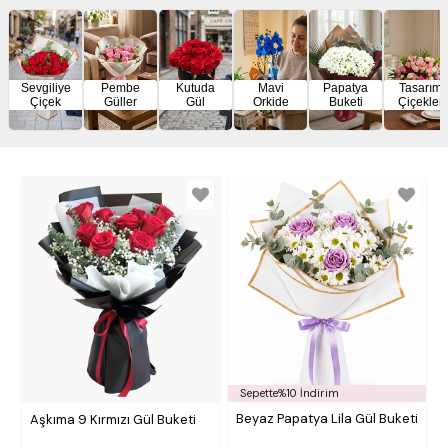
Sevgiliye
Pembe
Kutuda
Mavi
Papatya
Tasarım
Çiçek
Güller
Gül
Orkide
Buketi
Çiçekler
Sepette%10 İndirim
Beyaz Papatya Lila Gül Buketi
Aşkıma 9 Kırmızı Gül Buketi