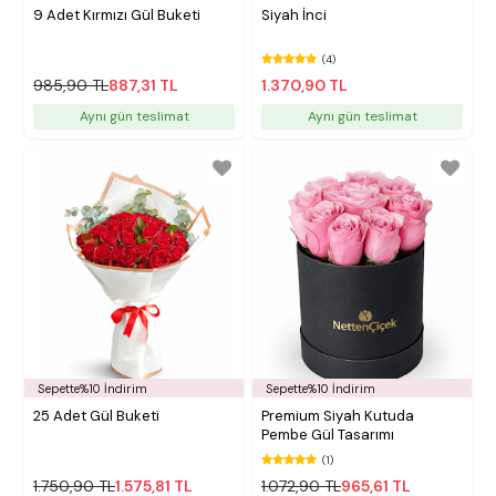
9 Adet Kırmızı Gül Buketi
Siyah İnci
(4)
985,90 TL
887,31 TL
1.370,90 TL
Aynı gün teslimat
Aynı gün teslimat
Sepette%10 İndirim
Sepette%10 İndirim
25 Adet Gül Buketi
Premium Siyah Kutuda
Pembe Gül Tasarımı
(1)
1.750,90 TL
1.575,81 TL
1.072,90 TL
965,61 TL