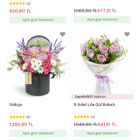
(4)
1.085,90 TL
977,31 TL
920,90 TL
Aynı gün teslimat
Aynı gün teslimat
Sepette%10 İndirim
Gökçe
9 Adet Lila Gül Buketi
(6)
(2)
1.250,90 TL
1.045,90 TL
941,31 TL
Aynı gün teslimat
Aynı gün teslimat