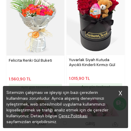
Yuvarlak Siyah Kutuda
Felicita Renki Gül Buketi
Ayıcıklı Kinderli Kırmızı Gül
1.015,90 TL
1.560,90 TL
Aynı gün teslimat
Aynı gün teslimat
X
Sitemizin çalışması ve işleyişi için bazı çerezlerin
kullanılması zorunludur. Ayrıca alışveriş deneyiminizi
iyileştirmek, web sitesi/mobil uygulama kullanımınızı
kişiselleştirmek ve trafiği analiz etmek için de çerezler
kullanıyoruz. Detaylı bilgiye
Çerez Politikası
sayfamızdan erişebilirsiniz.
MENÜ
GİRİŞ
0