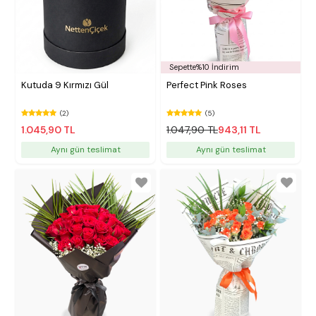
Sepette%10 İndirim
Kutuda 9 Kırmızı Gül
Perfect Pink Roses
(2)
(5)
1.045,90 TL
1.047,90 TL
943,11 TL
Aynı gün teslimat
Aynı gün teslimat