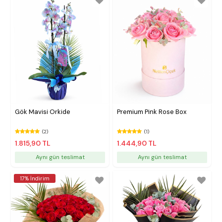
Gök Mavisi Orkide
Premium Pink Rose Box
(2)
(1)
1.815,90 TL
1.444,90 TL
Aynı gün teslimat
Aynı gün teslimat
17% İndirim