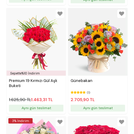
Sepette%10 İndirim
Premium 19 Kırmızı Gül Aşk
Günebakan
Buketi
(1)
1.625,90 TL
1.463,31 TL
2.705,90 TL
Aynı gün teslimat
Aynı gün teslimat
3% İndirim