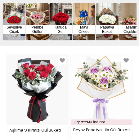
Sevgiliye
Pembe
Kutuda
Mavi
Papatya
Tasarım
Çiçek
Güller
Gül
Orkide
Buketi
Çiçekler
Sepette%10 İndirim
Beyaz Papatya Lila Gül Buketi
Aşkıma 9 Kırmızı Gül Buketi