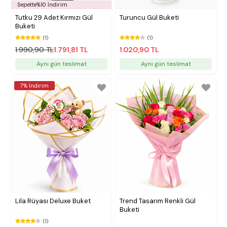
Sepette%10 İndirim
Tutku 29 Adet Kırmızı Gül
Turuncu Gül Buketi
Buketi
(1)
(1)
1.990,90 TL
1.791,81 TL
1.020,90 TL
Aynı gün teslimat
Aynı gün teslimat
7% İndirim
Lila Rüyası Deluxe Buket
Trend Tasarım Renkli Gül
Buketi
(1)