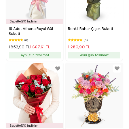
Sepette%10 İndirim
19 Adet Athena Royal Gül
Renkli Bahar Çiçek Buketi
Buketi
(6)
(5)
1.852,90 TL
1.667,61 TL
1.280,90 TL
Aynı gün teslimat
Aynı gün teslimat
Sepette%10 İndirim