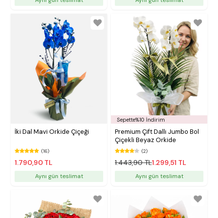
Sepette%10 İndirim
İki Dal Mavi Orkide Çiçeği
Premium Çift Dallı Jumbo Bol
Çiçekli Beyaz Orkide
(16)
(2)
1.790,90 TL
1.443,90 TL
1.299,51 TL
Aynı gün teslimat
Aynı gün teslimat