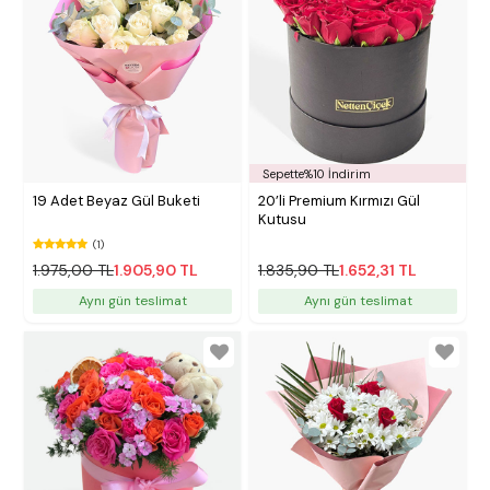
Sepette%10 İndirim
19 Adet Beyaz Gül Buketi
20’li Premium Kırmızı Gül
Kutusu
(1)
1.975,00 TL
1.905,90 TL
1.835,90 TL
1.652,31 TL
Aynı gün teslimat
Aynı gün teslimat