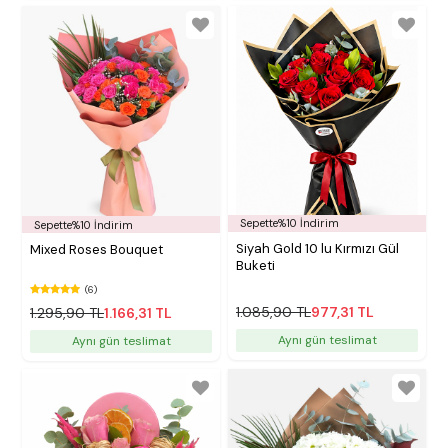
Sepette%10 İndirim
Sepette%10 İndirim
Siyah Gold 10 lu Kırmızı Gül
Mixed Roses Bouquet
Buketi
(6)
1.085,90 TL
977,31 TL
1.295,90 TL
1.166,31 TL
Aynı gün teslimat
Aynı gün teslimat